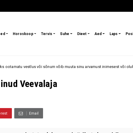
sed
Horoskoop
Tervis
Suhe
Dieet
Aed
Laps
Pos
õi sõnum võib muuta sinu arvamust inimesest või olukorrast
Feng S
inud Veevalaja
erest
Email