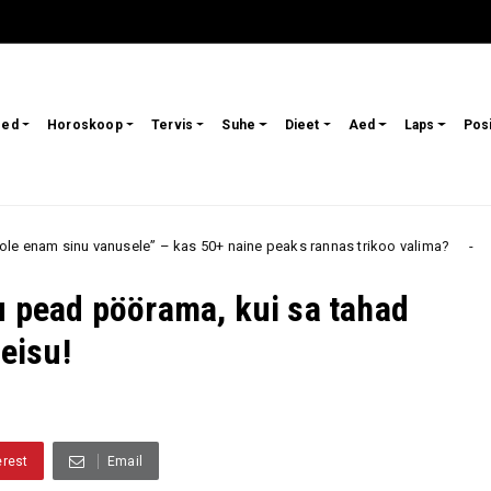
sed
Horoskoop
Tervis
Suhe
Dieet
Aed
Laps
Pos
sele” – kas 50+ naine peaks rannas trikoo valima?
Neid
Armastus
nu pead pöörama, kui sa tahad
eisu!
erest
Email