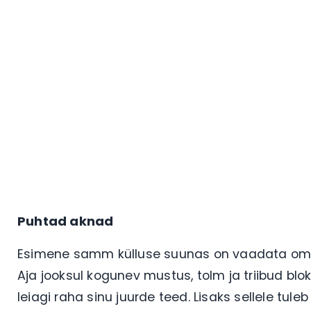
Puhtad aknad
Esimene samm külluse suunas on vaadata oma a
Aja jooksul kogunev mustus, tolm ja triibud blok
leiagi raha sinu juurde teed. Lisaks sellele tul