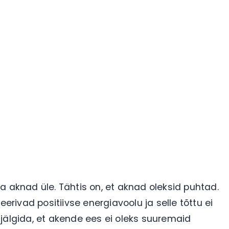
knad üle. Tähtis on, et aknad oleksid puhtad.
eerivad positiivse energiavoolu ja selle tõttu ei
eb jälgida, et akende ees ei oleks suuremaid