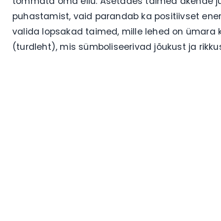
tõmmata oma ellu. Asetades taimed akende juu
puhastamist, vaid parandab ka positiivset ene
valida lopsakad taimed, mille lehed on ümara 
(turdleht), mis sümboliseerivad jõukust ja rikkus