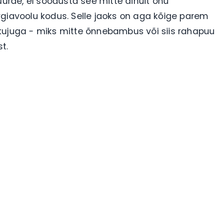
rde, ei soodusta see mitte ainult õhu
rgiavoolu kodus. Selle jaoks on aga kõige parem
kujuga - miks mitte õnnebambus või siis rahapuu
t.