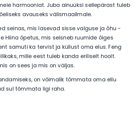
meie harmooniat. Juba ainuüksi sellepärast tuleb
õeliseks avauseks välismaailmale.
ed seinas, mis lasevad sisse valguse ja õhu -
dne Hiina õpetus, mis seisneb ruumide õiges
t samuti ka tervist ja küllust oma elus. Feng
ikaks, mille eest tuleb kanda eriliselt hoolt.
is on sees ja mis on väljas.
randamiseks, on võimalik tõmmata oma ellu
ad sul tõmmata ligi raha.