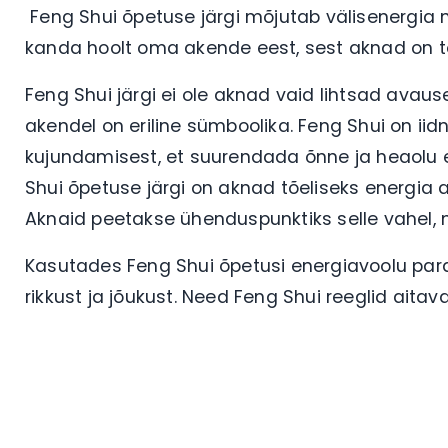
Feng Shui õpetuse järgi mõjutab välisenergia 
kanda hoolt oma akende eest, sest aknad on t
Feng Shui järgi ei ole aknad vaid lihtsad avaus
akendel on eriline sümboolika. Feng Shui on ii
kujundamisest, et suurendada õnne ja heaolu en
Shui õpetuse järgi on aknad tõeliseks energia all
Aknaid peetakse ühenduspunktiks selle vahel, m
Kasutades Feng Shui õpetusi energiavoolu pa
rikkust ja jõukust. Need Feng Shui reeglid aitav