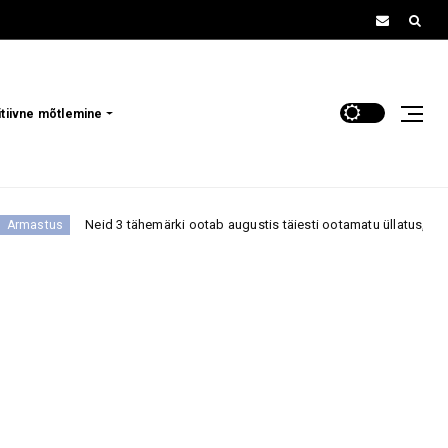
itiivne mõtlemine
 3 tähemärki ootab augustis täiesti ootamatu üllatus, mis võib tuua suure 