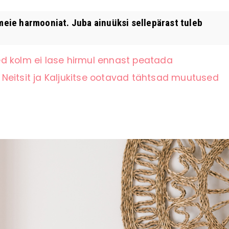
ie harmooniat. Juba ainuüksi sellepärast tuleb
d kolm ei lase hirmul ennast peatada
Neitsit ja Kaljukitse ootavad tähtsad muutused