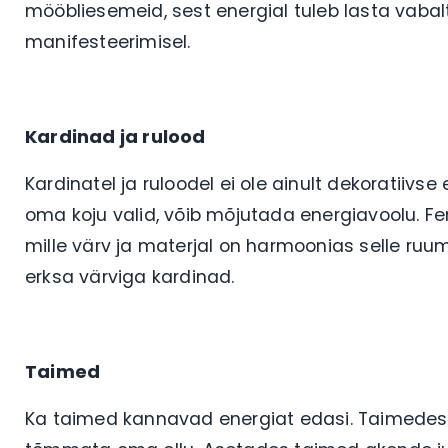
mööbliesemeid, sest energial tuleb lasta vabal
manifesteerimisel.
Kardinad ja rulood
Kardinatel ja ruloodel ei ole ainult dekoratiivse
oma koju valid, võib mõjutada energiavoolu. Feng
mille värv ja materjal on harmoonias selle ruu
erksa värviga kardinad.
Taimed
Ka taimed kannavad energiat edasi. Taimedest võ