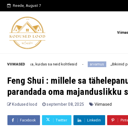
Reede, August 7
Viima
, kuidas sa neid kohtlesid
VIIMASED
„Bikiinid pole enam sinu vanu
arvamus
Feng Shui : millele sa tähelepa
parandada oma majanduslikku s
Kodused lood
september 08, 2025
Viimased
Facebook
Twitter
Linkedin
Pint