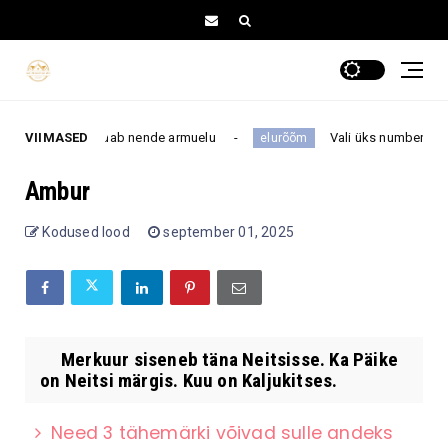
esega, kes muudab nende armuelu
VIIMASED
Vali üks number 1–16 ja 
elurõõm
Ambur
Kodused lood
september 01, 2025
Merkuur siseneb täna Neitsisse. Ka Päike
on Neitsi märgis. Kuu on Kaljukitses.
Need 3 tähemärki võivad sulle andeks