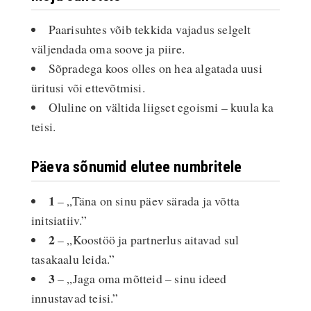
Paarisuhtes võib tekkida vajadus selgelt
väljendada oma soove ja piire.
Sõpradega koos olles on hea algatada uusi
üritusi või ettevõtmisi.
Oluline on vältida liigset egoismi – kuula ka
teisi.
Päeva sõnumid elutee numbritele
1
– „Täna on sinu päev särada ja võtta
initsiatiiv.”
2
– „Koostöö ja partnerlus aitavad sul
tasakaalu leida.”
3
– „Jaga oma mõtteid – sinu ideed
innustavad teisi.”