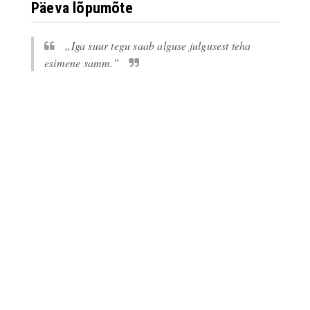
Päeva lõpumõte
„Iga suur tegu saab alguse julgusest teha
esimene samm.”