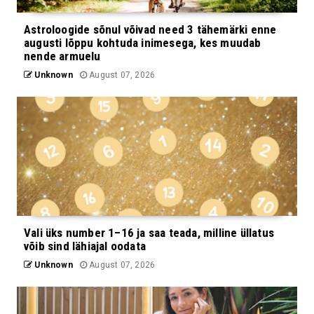
Astroloogide sõnul võivad need 3 tähemärki enne
augusti lõppu kohtuda inimesega, kes muudab
nende armuelu
Unknown
August 07, 2026
Vali üks number 1–16 ja saa teada, milline üllatus
võib sind lähiajal oodata
Unknown
August 07, 2026