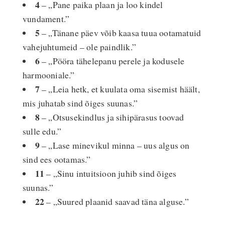
4
– „Pane paika plaan ja loo kindel
vundament.”
5
– „Tänane päev võib kaasa tuua ootamatuid
vahejuhtumeid – ole paindlik.”
6
– „Pööra tähelepanu perele ja kodusele
harmooniale.”
7
– „Leia hetk, et kuulata oma sisemist häält,
mis juhatab sind õiges suunas.”
8
– „Otsusekindlus ja sihipärasus toovad
sulle edu.”
9
– „Lase minevikul minna – uus algus on
sind ees ootamas.”
11
– „Sinu intuitsioon juhib sind õiges
suunas.”
22
– „Suured plaanid saavad täna alguse.”