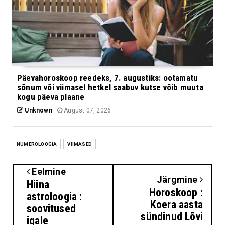
Päevahoroskoop reedeks, 7. augustiks: ootamatu
sõnum või viimasel hetkel saabuv kutse võib muuta
kogu päeva plaane
Unknown
August 07, 2026
NUMEROLOOGIA
VIIMASED
Eelmine
Järgmine
Hiina
Horoskoop :
astroloogia :
Koera aasta
soovitused
sündinud Lõvi
igale