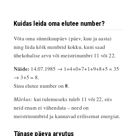
Kuidas leida oma elutee number?
Võta oma sünnikuupäev (päev, kuu ja aasta)
ning liida kõik numbrid kokku, kuni saad
ühekohalise arvu või meistrinumbri 11 või 22.
Näide:
14.07.1985 → 1+4+0+7+1+9+8+5 = 35
→ 3+5 = 8.
8
Sinu elutee number on
.
Märkus:
kui tulemuseks tuleb 11 või 22, siis
neid enam ei vähendata – need on
meistrinumbrid ja kannavad erilisemat energiat.
Tänase päeva arvutus