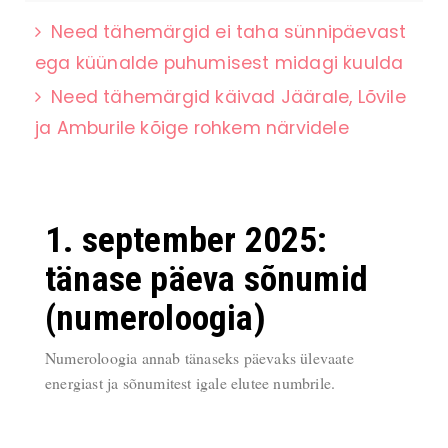
Need tähemärgid ei taha sünnipäevast
ega küünalde puhumisest midagi kuulda
Need tähemärgid käivad Jäärale, Lõvile
ja Amburile kõige rohkem närvidele
1. september 2025:
tänase päeva sõnumid
(numeroloogia)
Numeroloogia annab tänaseks päevaks ülevaate
energiast ja sõnumitest igale elutee numbrile.