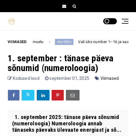
nende armuelu
VIIMASED
Vali üks number 1–16 ja saa teada, milline 
elurõõm
1. september : tänase päeva
sõnumid (numeroloogia)
Kodused lood
september 01, 2025
Viimased
1. september 2025: tänase päeva sõnumid
(numeroloogia) Numeroloogia annab
tänaseks päevaks ülevaate energiast ja sõ...