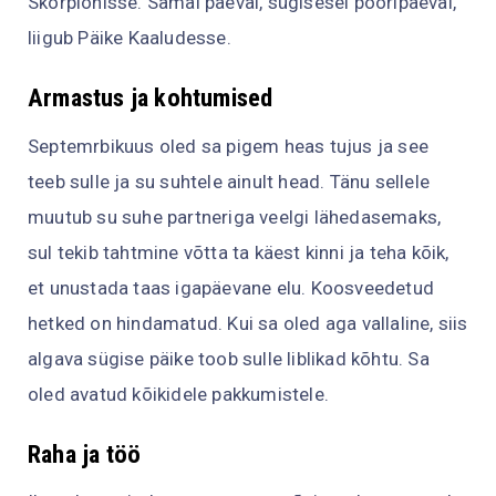
Skorpionisse. Samal päeval, sügisesel pööripäeval,
liigub Päike Kaaludesse.
Armastus ja kohtumised
Septemrbikuus oled sa pigem heas tujus ja see
teeb sulle ja su suhtele ainult head. Tänu sellele
muutub su suhe partneriga veelgi lähedasemaks,
sul tekib tahtmine võtta ta käest kinni ja teha kõik,
et unustada taas igapäevane elu. Koosveedetud
hetked on hindamatud. Kui sa oled aga vallaline, siis
algava sügise päike toob sulle liblikad kõhtu. Sa
oled avatud kõikidele pakkumistele.
Raha ja töö