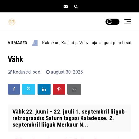
VIIMASED
Kaksikud, Kaalud ja Veevalaja: august paneb suhted ja pri
Armastus
Vähk
Kodused lood
august 30, 2025
Vähk 22. juuni – 22. juuli 1. septembril liigub
retrograadis Saturn tagasi Kaladesse. 2.
septembril liigub Merkuur N...