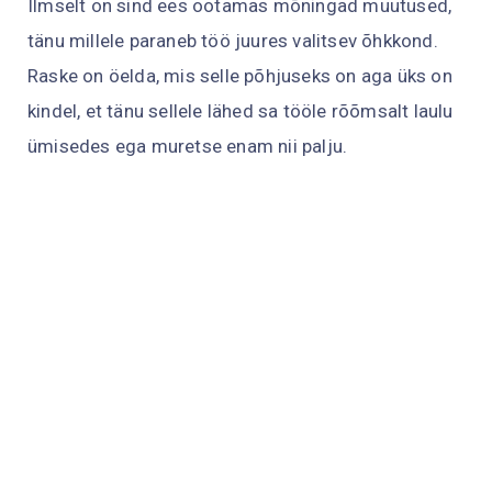
Ilmselt on sind ees ootamas mõningad muutused,
tänu millele paraneb töö juures valitsev õhkkond.
Raske on öelda, mis selle põhjuseks on aga üks on
kindel, et tänu sellele lähed sa tööle rõõmsalt laulu
ümisedes ega muretse enam nii palju.