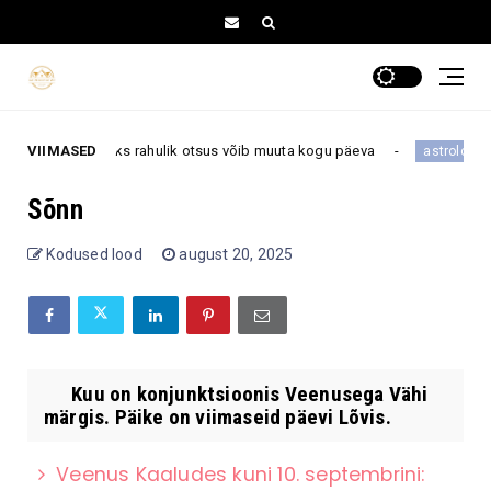
. augustiks: üks rahulik otsus võib muuta kogu päeva
VIIMASED
astroloogia
Sõnn
Kodused lood
august 20, 2025
Kuu on konjunktsioonis Veenusega Vähi
märgis. Päike on viimaseid päevi Lõvis.
Veenus Kaaludes kuni 10. septembrini: