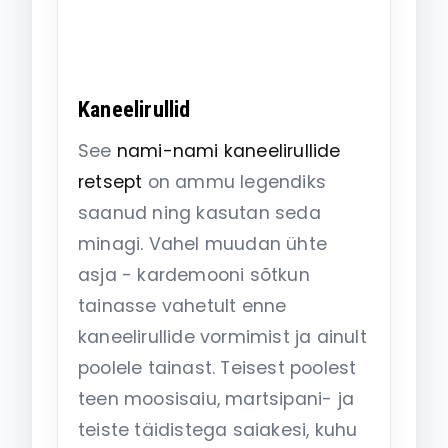
Kaneelirullid
See
nami-nami kaneelirullide
retsept
on ammu legendiks
saanud ning kasutan seda
minagi. Vahel muudan ühte
asja - kardemooni sõtkun
tainasse vahetult enne
kaneelirullide vormimist ja ainult
poolele tainast. Teisest poolest
teen moosisaiu, martsipani- ja
teiste täidistega saiakesi, kuhu