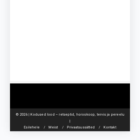
©
2026 | Kodused lood – retseptid, horoskoop, tervis ja pereelu
|
Esilehele
Meist
Privaatsussätted
Kontakt