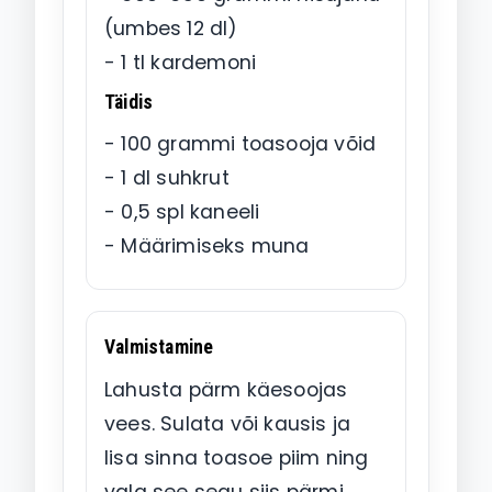
(umbes 12 dl)
- 1 tl kardemoni
Täidis
- 100 grammi toasooja võid
- 1 dl suhkrut
- 0,5 spl kaneeli
- Määrimiseks muna
Valmistamine
Lahusta pärm käesoojas
vees. Sulata või kausis ja
lisa sinna toasoe piim ning
vala see segu siis pärmi