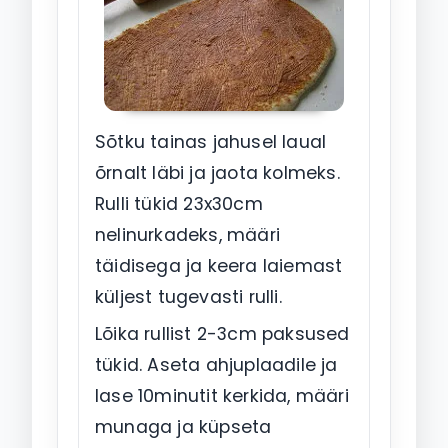
Sõtku tainas jahusel laual
õrnalt läbi ja jaota kolmeks.
Rulli tükid 23x30cm
nelinurkadeks, määri
täidisega ja keera laiemast
küljest tugevasti rulli.
Lõika rullist 2-3cm paksused
tükid. Aseta ahjuplaadile ja
lase 10minutit kerkida, määri
munaga ja küpseta