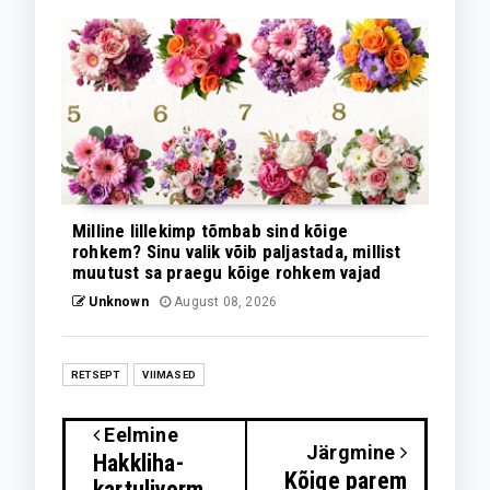
Milline lillekimp tõmbab sind kõige
rohkem? Sinu valik võib paljastada, millist
muutust sa praegu kõige rohkem vajad
Unknown
August 08, 2026
RETSEPT
VIIMASED
Eelmine
Järgmine
Hakkliha-
Kõige parem
kartulivorm