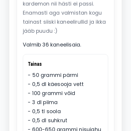
kardemon nii hästi ei passi.
Enamasti aga valmistan kogu
tainast siiski kaneelirullid ja ikka
jääb puudu :)
Valmib 36 kaneelisaia.
Tainas
- 50 grammi pärmi
- 0,5 dl käesooja vett
- 100 grammi võid
- 3 dl piima
- 0,5 tl soola
- 0,5 dl suhkrut
- 600-650 grammi nisujahu