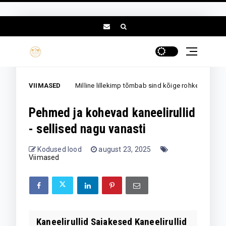
VIIMASED
Milline lillekimp tõmbab sind kõige rohkem? Sinu valik võib p
Armastus
Pehmed ja kohevad kaneelirullid
- sellised nagu vanasti
Kodused lood
august 23, 2025
Viimased
Kaneelirullid Saiakesed Kaneelirullid