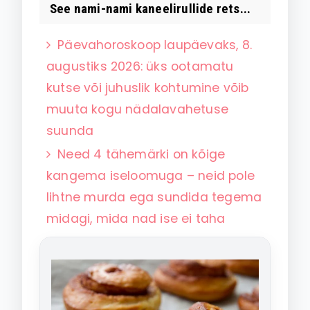
See nami-nami kaneelirullide rets...
Päevahoroskoop laupäevaks, 8.
augustiks 2026: üks ootamatu
kutse või juhuslik kohtumine võib
muuta kogu nädalavahetuse
suunda
Need 4 tähemärki on kõige
kangema iseloomuga – neid pole
lihtne murda ega sundida tegema
midagi, mida nad ise ei taha