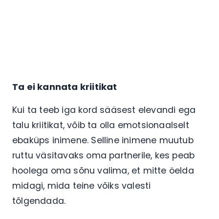
Ta ei kannata kriitikat
Kui ta teeb iga kord sääsest elevandi ega
talu kriitikat, võib ta olla emotsionaalselt
ebaküps inimene. Selline inimene muutub
ruttu väsitavaks oma partnerile, kes peab
hoolega oma sõnu valima, et mitte öelda
midagi, mida teine võiks valesti
tõlgendada.