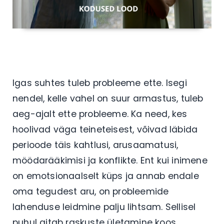
Igas suhtes tuleb probleeme ette. Isegi
nendel, kelle vahel on suur armastus, tuleb
aeg-ajalt ette probleeme. Ka need, kes
hoolivad väga teineteisest, võivad läbida
perioode täis kahtlusi, arusaamatusi,
möödarääkimisi ja konflikte. Ent kui inimene
on emotsionaalselt küps ja annab endale
oma tegudest aru, on probleemide
lahenduse leidmine palju lihtsam. Sellisel
puhul aitab raskuste ületamine koos