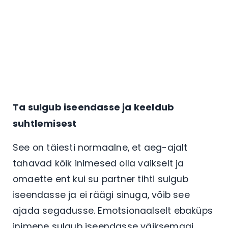
Ta sulgub iseendasse ja keeldub
suhtlemisest
See on täiesti normaalne, et aeg-ajalt
tahavad kõik inimesed olla vaikselt ja
omaette ent kui su partner tihti sulgub
iseendasse ja ei räägi sinuga, võib see
ajada segadusse. Emotsionaalselt ebaküps
inimene sulgub iseendasse väiksemagi