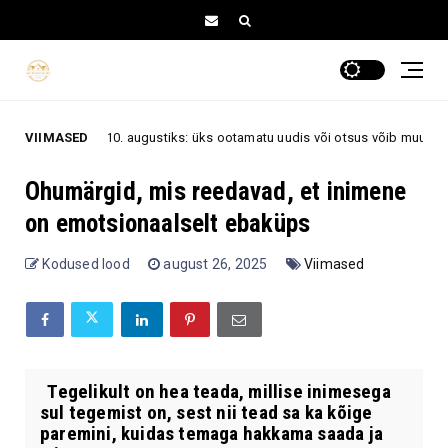
späevaks, 10. augustiks: üks ootamatu uudis või otsus võib muuta kogu 
VIIMASED
Ohumärgid, mis reedavad, et inimene
on emotsionaalselt ebaküps
Kodused lood
august 26, 2025
Viimased
Tegelikult on hea teada, millise inimesega
sul tegemist on, sest nii tead sa ka kõige
paremini, kuidas temaga hakkama saada ja