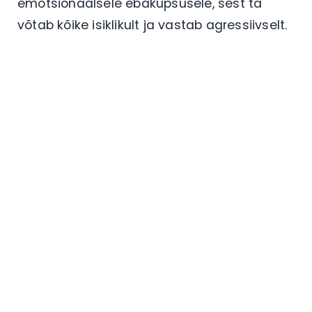
emotsionaalsele ebaküpsusele, sest ta
võtab kõike isiklikult ja vastab agressiivselt.