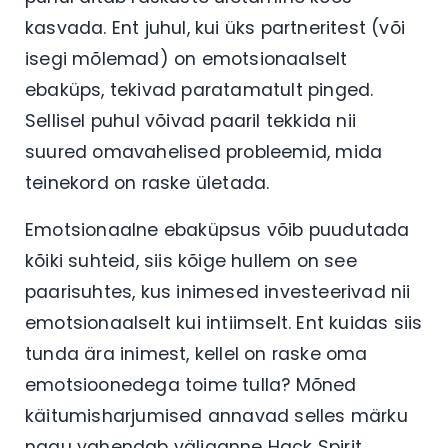
kasvada. Ent juhul, kui üks partneritest (või
isegi mõlemad) on emotsionaalselt
ebaküps, tekivad paratamatult pinged.
Sellisel puhul võivad paaril tekkida nii
suured omavahelised probleemid, mida
teinekord on raske ületada.
Emotsionaalne ebaküpsus võib puudutada
kõiki suhteid, siis kõige hullem on see
paarisuhtes, kus inimesed investeerivad nii
emotsionaalselt kui intiimselt. Ent kuidas siis
tunda ära inimest, kellel on raske oma
emotsioonedega toime tulla? Mõned
käitumisharjumised annavad selles märku
nagu vahendab väljaanne Hack Spirit.