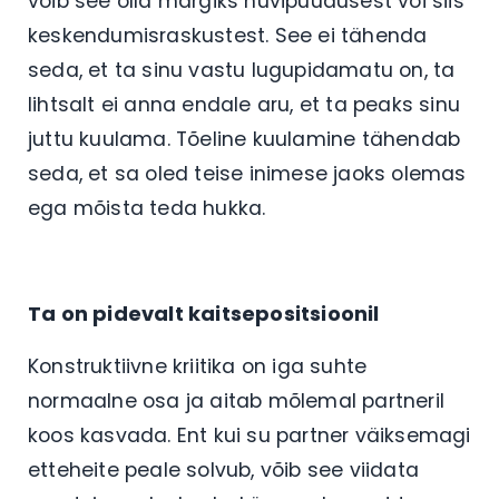
võib see olla märgiks huvipuudusest või siis
keskendumisraskustest. See ei tähenda
seda, et ta sinu vastu lugupidamatu on, ta
lihtsalt ei anna endale aru, et ta peaks sinu
juttu kuulama. Tõeline kuulamine tähendab
seda, et sa oled teise inimese jaoks olemas
ega mõista teda hukka.
Ta on pidevalt kaitsepositsioonil
Konstruktiivne kriitika on iga suhte
normaalne osa ja aitab mõlemal partneril
koos kasvada. Ent kui su partner väiksemagi
etteheite peale solvub, võib see viidata