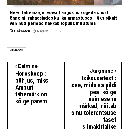
Need tähemärgid võivad augustis kogeda suurt
õnne nii rahaasjades kui ka armastuses – üks pikalt
veninud periood hakkab lõpuks muutuma
Unknown
August 09, 2026
VIIMASED
Eelmine
Järgmine
Horoskoop :
Isiksusetest :
põhjus, miks
see, mida sa pildi
Amburi
peal kõige
tähemärk on
esimesena
kõige parem
märkad, näitab
sinu tolerantsuse
taset
silmakirjalike