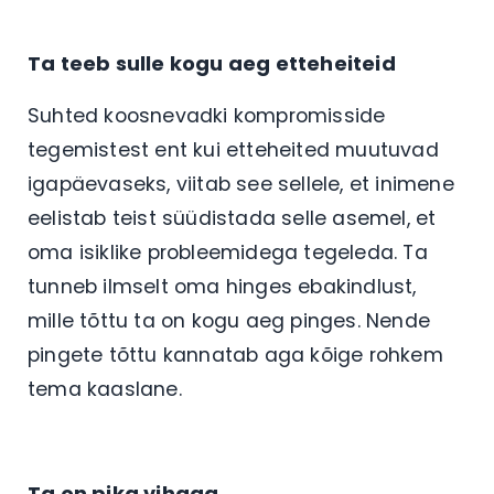
Ta teeb sulle kogu aeg etteheiteid
Suhted koosnevadki kompromisside
tegemistest ent kui etteheited muutuvad
igapäevaseks, viitab see sellele, et inimene
eelistab teist süüdistada selle asemel, et
oma isiklike probleemidega tegeleda. Ta
tunneb ilmselt oma hinges ebakindlust,
mille tõttu ta on kogu aeg pinges. Nende
pingete tõttu kannatab aga kõige rohkem
tema kaaslane.
Ta on pika vihaga