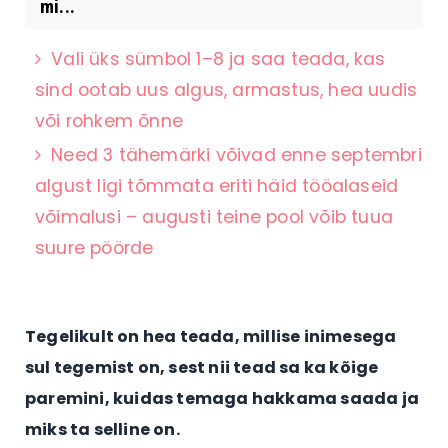
mi...
Vali üks sümbol 1–8 ja saa teada, kas
sind ootab uus algus, armastus, hea uudis
või rohkem õnne
Need 3 tähemärki võivad enne septembri
algust ligi tõmmata eriti häid tööalaseid
võimalusi – augusti teine pool võib tuua
suure pöörde
Tegelikult on hea teada, millise inimesega
sul tegemist on, sest nii tead sa ka kõige
paremini, kuidas temaga hakkama saada ja
miks ta selline on.