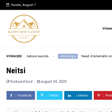
Reede, August 7
Viima
dalavahetuse suunda
VIIMASED
Need 4 tähemärki on kõige kange
astroloogia
Neitsi
Kodused lood
august 24, 2025
Facebook
Twitter
Linkedin
Pint