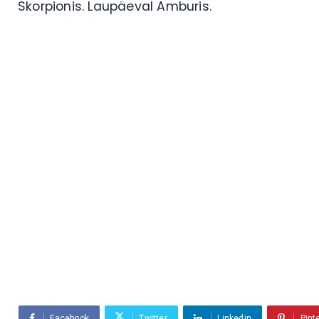
Skorpionis. Laupäeval Amburis.
Facebook
Twitter
Linkedin
Pint