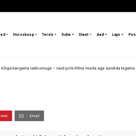
sed
Horoskoop
Tervis
Suhe
Dieet
Aed
Laps
Pos
ma iseloomuga – neid pole lihtne murda ega sundida tegema midagi, mida 
erest
Email