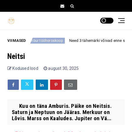
 õnne
VIIMASED
Need 3 tähemärki võivad enne septembri 
Ambur tööhoroskoop
Neitsi
Kodused lood
august 30, 2025
Kuu on täna Amburis. Päike on Neitsis.
Saturn ja Neptuun on Jääras. Merkuur on
Lõvis. Marss on Kaaludes. Jupiter on Vä...