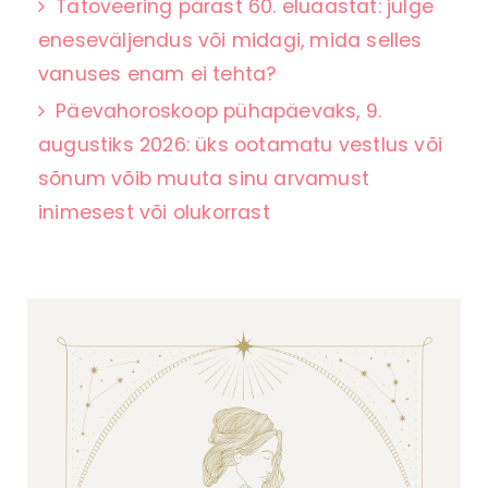
Tätoveering pärast 60. eluaastat: julge
eneseväljendus või midagi, mida selles
vanuses enam ei tehta?
Päevahoroskoop pühapäevaks, 9.
augustiks 2026: üks ootamatu vestlus või
sõnum võib muuta sinu arvamust
inimesest või olukorrast