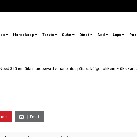
sed
Horoskoop
Tervis
Suhe
Dieet
Aed
Laps
Pos
märki muretsevad vananemise pärast kõige rohkem – üks kardab muutusi v
erest
Email