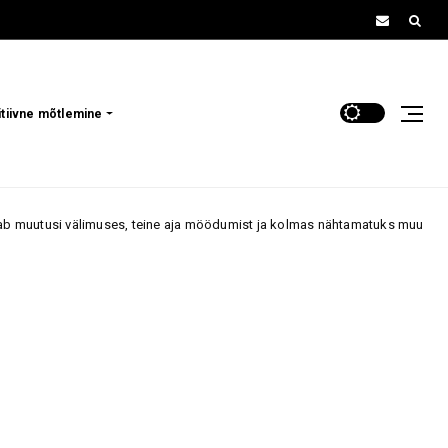
itiivne mõtlemine
älimuses, teine aja möödumist ja kolmas nähtamatuks muutumist
7