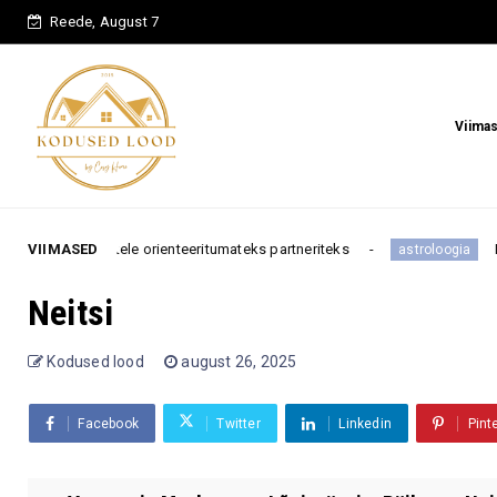
Reede, August 7
Viima
isuhetele orienteeritumateks partneriteks
VIIMASED
Need 3 tähe
astroloogia
Neitsi
Kodused lood
august 26, 2025
Facebook
Twitter
Linkedin
Pint