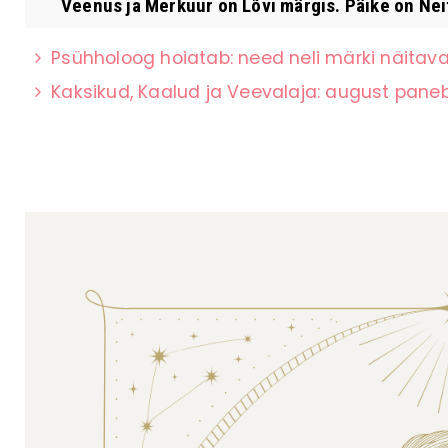
Veenus ja Merkuur on Lõvi märgis. Päike on Ne
Psühholoog hoiatab: need neli märki näitavad
Kaksikud, Kaalud ja Veevalaja: august paneb 