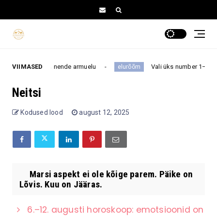
ga, kes muudab nende armuelu
VIIMASED
Vali üks number 1–16 ja saa
elurõõm
Neitsi
Kodused lood
august 12, 2025
Marsi aspekt ei ole kõige parem. Päike on
Lõvis. Kuu on Jääras.
6.–12. augusti horoskoop: emotsioonid on