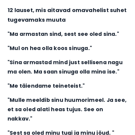
12 lauset, mis aitavad omavahelist suhet
tugevamaks muuta
"Ma armastan sind, sest see oled sina."
"Mul on hea olla koos sinuga."
"Sina armastad mind just sellisena nagu
ma olen. Ma saan sinuga olla mina ise."
"Me täiendame teineteist."
"Mulle meeldib sinu huumorimeel. Ja see,
et sa oled alati heas tujus. See on
nakkav."
"Sest sa oled minu tugi ja minu jõud. "