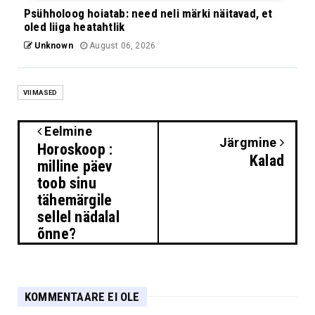
Psühholoog hoiatab: need neli märki näitavad, et
oled liiga heatahtlik
Unknown
August 06, 2026
VIIMASED
Eelmine
Järgmine
Horoskoop :
Kalad
milline päev
toob sinu
tähemärgile
sellel nädalal
õnne?
KOMMENTAARE EI OLE