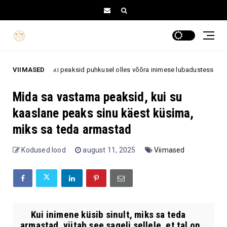
emärki peaksid puhkusel olles võõra inimese lubadustesse ettevaatlikult 
VIIMASED
Mida sa vastama peaksid, kui su
kaaslane peaks sinu käest küsima,
miks sa teda armastad
Kodused lood
august 11, 2025
Viimased
Kui inimene küsib sinult, miks sa teda
armastad, viitab see sageli sellele, et tal on