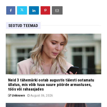
SEOTUD TEEMAD
Neid 3 tähemärki ootab augustis täiesti ootamatu
üllatus, mis võib tuua suure pöörde armastuses,
töös või rahaasjades
Unknown
August 06, 2026