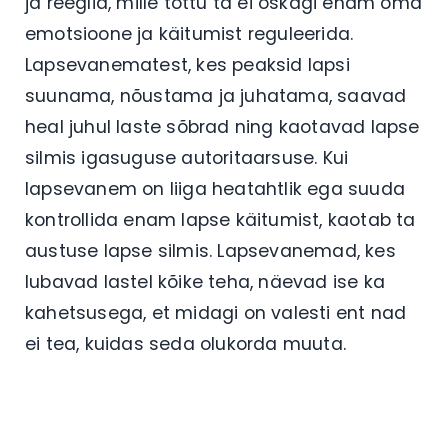
ja reeglid, mille tõttu ta ei oskagi enam oma
emotsioone ja käitumist reguleerida.
Lapsevanematest, kes peaksid lapsi
suunama, nõustama ja juhatama, saavad
heal juhul laste sõbrad ning kaotavad lapse
silmis igasuguse autoritaarsuse. Kui
lapsevanem on liiga heatahtlik ega suuda
kontrollida enam lapse käitumist, kaotab ta
austuse lapse silmis. Lapsevanemad, kes
lubavad lastel kõike teha, näevad ise ka
kahetsusega, et midagi on valesti ent nad
ei tea, kuidas seda olukorda muuta.