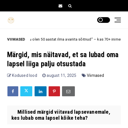
„Ma olen 50 aastat ilma avariita sõitnud” – kas 70+ inimene peaks veel 
VIIMASED
+
Märgid, mis näitavad, et sa lubad oma
lapsel liiga palju otsustada
Kodused lood
august 11, 2025
Viimased
Millised märgid viitavad lapsevanemale,
kes lubab oma lapsel kõike teha?