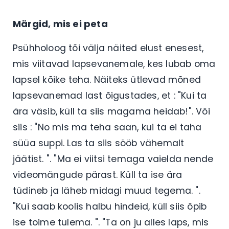
Märgid, mis ei peta
Psühholoog tõi välja näited elust enesest,
mis viitavad lapsevanemale, kes lubab oma
lapsel kõike teha. Näiteks ütlevad mõned
lapsevanemad last õigustades, et : "Kui ta
ära väsib, küll ta siis magama heidab!". Või
siis : "No mis ma teha saan, kui ta ei taha
süüa suppi. Las ta siis sööb vähemalt
jäätist. ". "Ma ei viitsi temaga vaielda nende
videomängude pärast. Küll ta ise ära
tüdineb ja läheb midagi muud tegema. ".
"Kui saab koolis halbu hindeid, küll siis õpib
ise toime tulema. ". "Ta on ju alles laps, mis