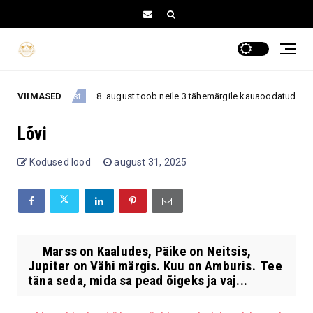
VIIMASED
8. august toob neile 3 tähemärgile kauaoodatud pöörde
8. august
Lõvi
Kodused lood
august 31, 2025
Marss on Kaaludes, Päike on Neitsis,
Jupiter on Vähi märgis. Kuu on Amburis. Tee
täna seda, mida sa pead õigeks ja vaj...