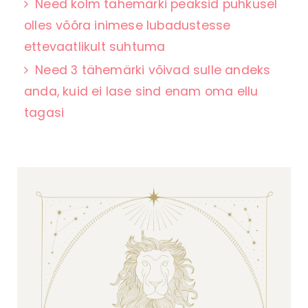
Need kolm tähemärki peaksid puhkusel
olles võõra inimese lubadustesse
ettevaatlikult suhtuma
Need 3 tähemärki võivad sulle andeks
anda, kuid ei lase sind enam oma ellu
tagasi