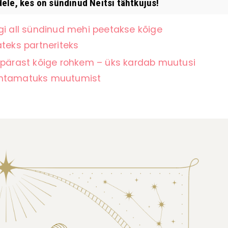
dele, kes on sündinud Neitsi tähtkujus!
gi all sündinud mehi peetakse kõige
teks partneriteks
ärast kõige rohkem – üks kardab muutusi
nähtamatuks muutumist