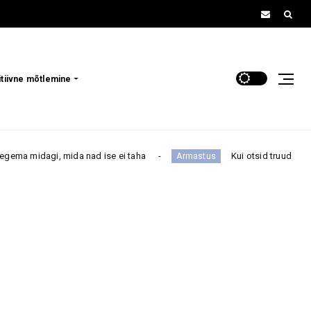
itiivne mõtlemine
, mida nad ise ei taha
Kui otsid truud meest, siis nen
Armastus