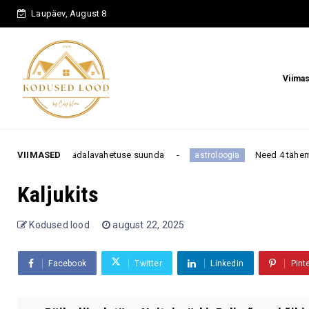
Laupäev, August 8
Viima
kogu nädalavahetuse suunda
VIIMASED
Need 4 tähemärki on kõig
astroloogia
Kaljukits
Kodused lood
august 22, 2025
Facebook
Twitter
Linkedin
Pint