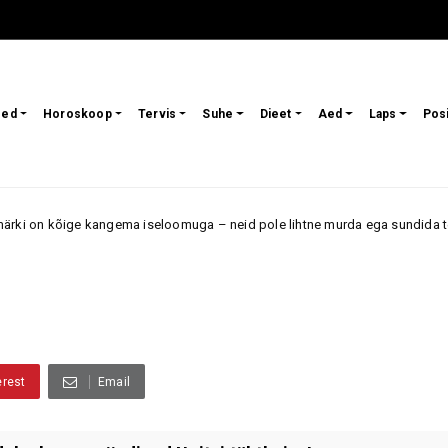
sed
Horoskoop
Tervis
Suhe
Dieet
Aed
Laps
Pos
e kangema iseloomuga – neid pole lihtne murda ega sundida tegema midagi
erest
Email