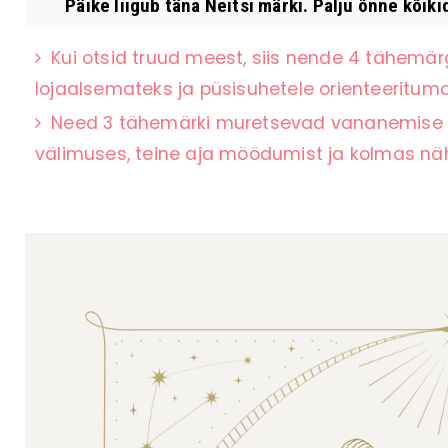
Päike liigub täna Neitsi märki. Palju õnne kõiki
Kui otsid truud meest, siis nende 4 tähemär
lojaalsemateks ja püsisuhetele orienteerituma
Need 3 tähemärki muretsevad vananemise p
välimuses, teine aja möödumist ja kolmas 