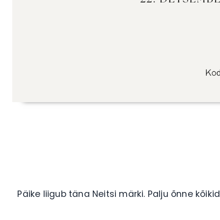
Päike liigub täna Neitsi märki. Palju õnne kõiki