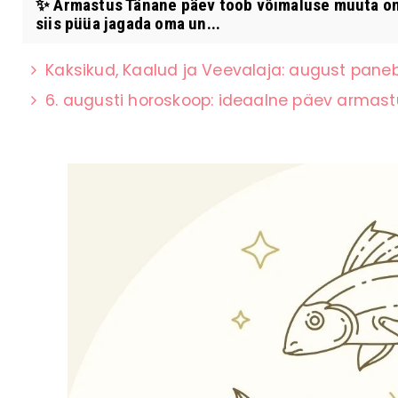
✨ Armastus Tänane päev toob võimaluse muuta om
siis püüa jagada oma un...
Kaksikud, Kaalud ja Veevalaja: august paneb 
6. augusti horoskoop: ideaalne päev armas