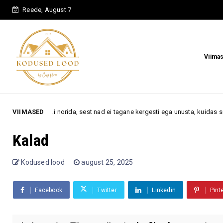
Reede, August 7
Viima
tüli norida, sest nad ei tagane kergesti ega unusta, kuidas sa neid kohtle
VIIMASED
Kalad
Kodused lood
august 25, 2025
Facebook
Twitter
Linkedin
Pint