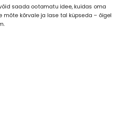
a võid saada ootamatu idee, kuidas oma
mõte kõrvale ja lase tal küpseda – õigel
m.