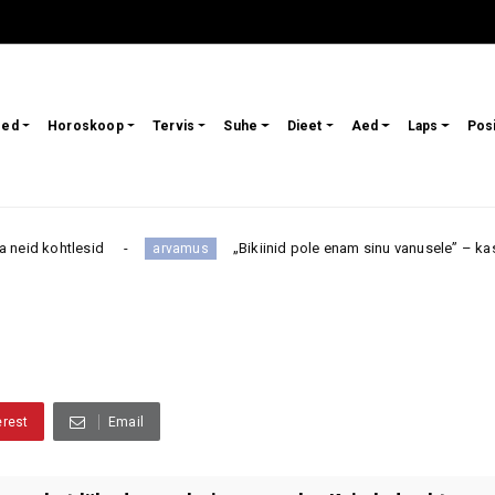
sed
Horoskoop
Tervis
Suhe
Dieet
Aed
Laps
Pos
sid
„Bikiinid pole enam sinu vanusele” – kas 50+ naine p
arvamus
erest
Email