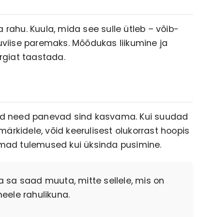
rahu. Kuula, mida see sulle ütleb – võib-
uviise paremaks. Mõõdukas liikumine ja
rgiat taastada.
uid need panevad sind kasvama. Kui suudad
rkidele, võid keerulisest olukorrast hoopis
emad tulemused kui üksinda pusimine.
a sa saad muuta, mitte sellele, mis on
meele rahulikuna.