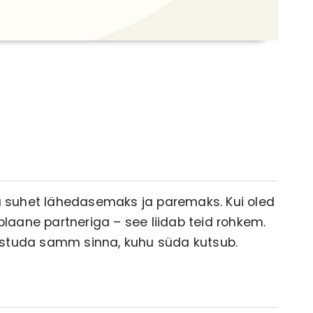
suhet lähedasemaks ja paremaks. Kui oled
plaane partneriga – see liidab teid rohkem.
a astuda samm sinna, kuhu süda kutsub.