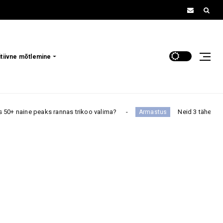
itiivne mõtlemine
eaks rannas trikoo valima?
Neid 3 tähemärki ootab augus
Armastus