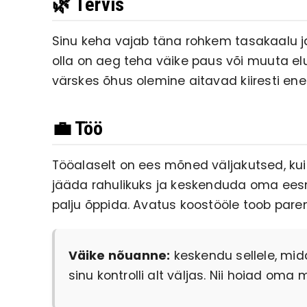
🌿 Tervis
Sinu keha vajab täna rohkem tasakaalu ja 
olla on aeg teha väike paus või muuta el
värskes õhus olemine aitavad kiiresti ene
💼 Töö
Tööalaselt on ees mõned väljakutsed, k
jääda rahulikuks ja keskenduda oma eesmä
palju õppida. Avatus koostööle toob par
Väike nõuanne:
keskendu sellele, mid
sinu kontrolli alt väljas. Nii hoiad oma 