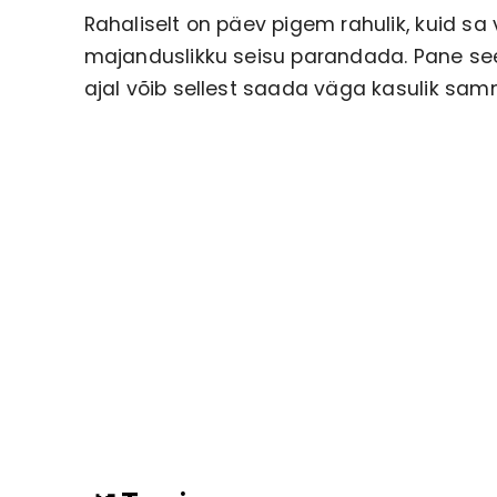
Rahaliselt on päev pigem rahulik, kuid s
majanduslikku seisu parandada. Pane see 
ajal võib sellest saada väga kasulik sam