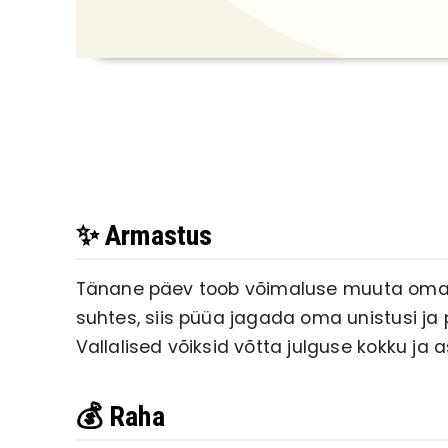
✨ Armastus
Tänane päev toob võimaluse muuta oma 
suhtes, siis püüa jagada oma unistusi ja 
Vallalised võiksid võtta julguse kokku j
💰 Raha