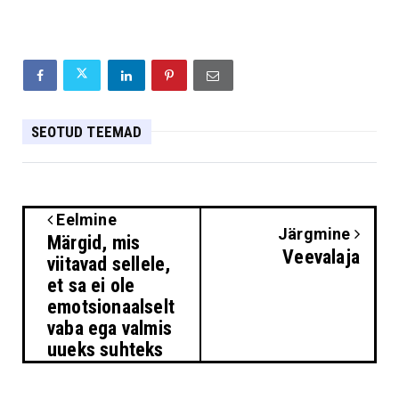
SEOTUD TEEMAD
Eelmine
Järgmine
Märgid, mis
Veevalaja
viitavad sellele,
et sa ei ole
emotsionaalselt
vaba ega valmis
uueks suhteks