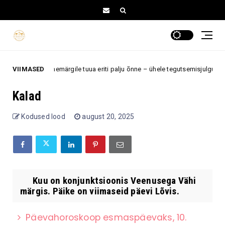
 neile kahele tähemärgile tuua eriti palju õnne – ühele tegutsemisjulgust, t
VIIMASED
Kalad
Kodused lood
august 20, 2025
Kuu on konjunktsioonis Veenusega Vähi
märgis. Päike on viimaseid päevi Lõvis.
Päevahoroskoop esmaspäevaks, 10.