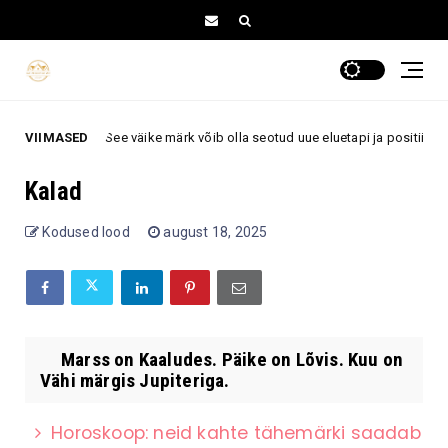
 välisuksel? See väike märk võib olla seotud uue eluetapi ja positiivsete 
VIIMASED
Kalad
Kodused lood
august 18, 2025
Marss on Kaaludes. Päike on Lõvis. Kuu on
Vähi märgis Jupiteriga.
Horoskoop: neid kahte tähemärki saadab