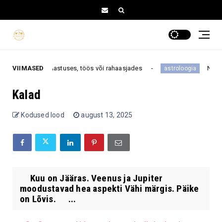
suure pöörde armastuses, töös või rahaasjades
VIIMASED
Need 3 
astroloogia
Kalad
Kodused lood
august 13, 2025
Kuu on Jääras. Veenus ja Jupiter
moodustavad hea aspekti Vähi märgis. Päike
on Lõvis. ...