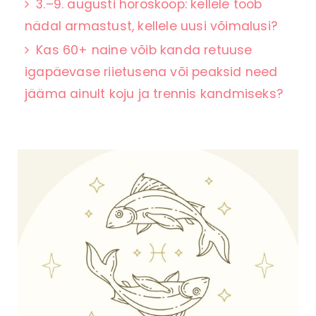
3.–9. augusti horoskoop: kellele toob
nädal armastust, kellele uusi võimalusi?
Kas 60+ naine võib kanda retuuse
igapäevase riietusena või peaksid need
jääma ainult koju ja trennis kandmiseks?