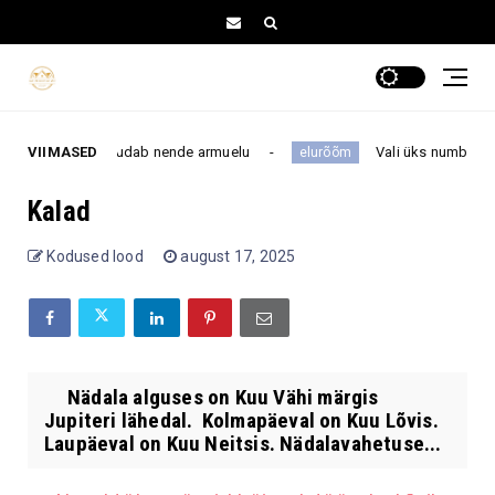
imesega, kes muudab nende armuelu
VIIMASED
Vali üks number 1–16 j
elurõõm
Kalad
Kodused lood
august 17, 2025
Nädala alguses on Kuu Vähi märgis
Jupiteri lähedal. Kolmapäeval on Kuu Lõvis.
Laupäeval on Kuu Neitsis. Nädalavahetuse...