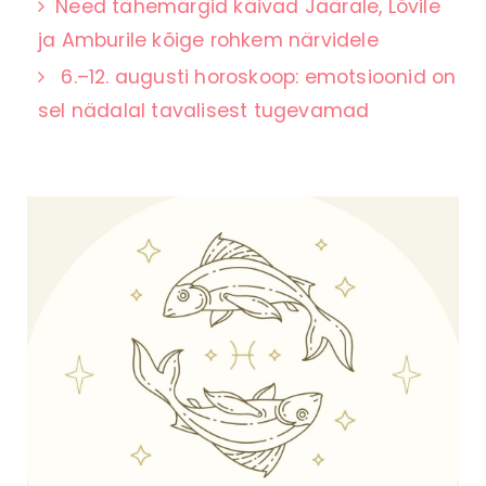
Need tähemärgid käivad Jäärale, Lõvile
ja Amburile kõige rohkem närvidele
6.–12. augusti horoskoop: emotsioonid on
sel nädalal tavalisest tugevamad