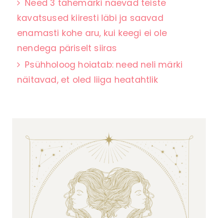
Need 3 tähemärki näevad teiste
kavatsused kiiresti läbi ja saavad
enamasti kohe aru, kui keegi ei ole
nendega päriselt siiras
Psühholoog hoiatab: need neli märki
näitavad, et oled liiga heatahtlik