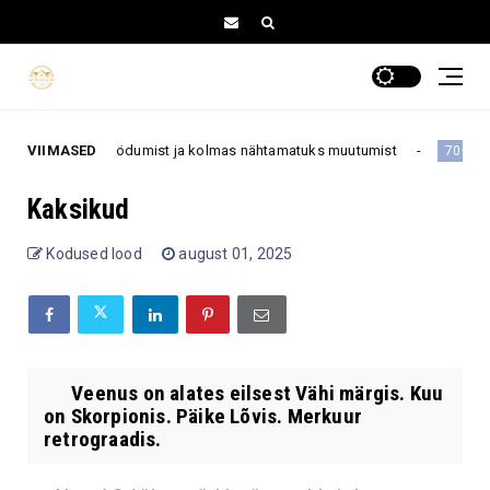
, teine aja möödumist ja kolmas nähtamatuks muutumist
VIIMASED
„Ma
70+
Kaksikud
Kodused lood
august 01, 2025
Veenus on alates eilsest Vähi märgis. Kuu
on Skorpionis. Päike Lõvis. Merkuur
retrograadis.