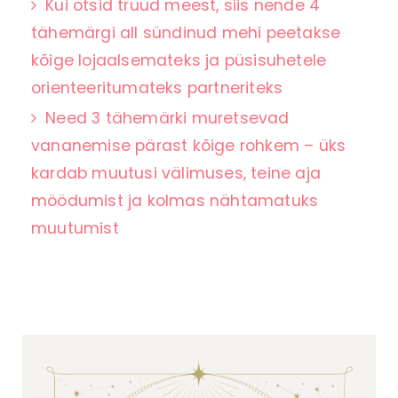
Kui otsid truud meest, siis nende 4
tähemärgi all sündinud mehi peetakse
kõige lojaalsemateks ja püsisuhetele
orienteeritumateks partneriteks
Need 3 tähemärki muretsevad
vananemise pärast kõige rohkem – üks
kardab muutusi välimuses, teine aja
möödumist ja kolmas nähtamatuks
muutumist