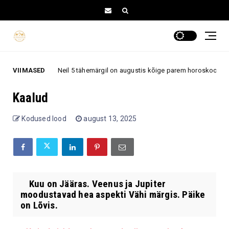
VIIMASED
Neil 5 tähemärgil on augustis kõige parem horoskoop – arm
Armastus
Kaalud
Kodused lood
august 13, 2025
Kuu on Jääras. Veenus ja Jupiter
moodustavad hea aspekti Vähi märgis. Päike
on Lõvis.