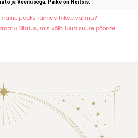
uto ja Veenusega. Päike on Neitsis.
+ naine peaks rannas trikoo valima?
amatu üllatus, mis võib tuua suure pöörde