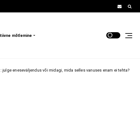
itiivne mõtlemine
eseväljendus või midagi, mida selles vanuses enam ei tehta?
9. august