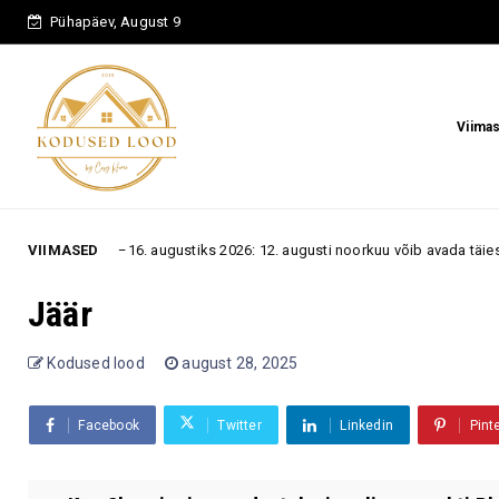
Pühapäev, August 9
Viima
p 10.–16. augustiks 2026: 12. augusti noorkuu võib avada täiesti ootamat
VIIMASED
Jäär
Kodused lood
august 28, 2025
Facebook
Twitter
Linkedin
Pint