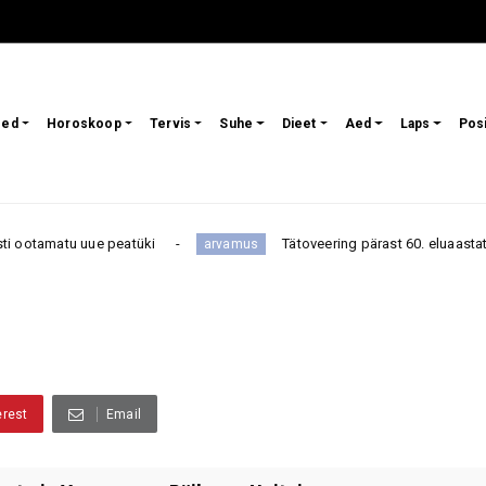
sed
Horoskoop
Tervis
Suhe
Dieet
Aed
Laps
Pos
u uue peatüki
Tätoveering pärast 60. eluaastat: julge en
arvamus
erest
Email