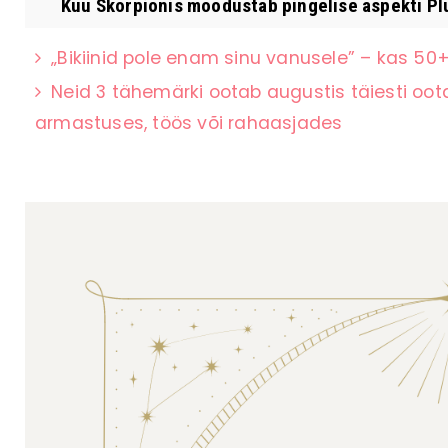
Kuu Skorpionis moodustab pingelise aspekti Plu
„Bikiinid pole enam sinu vanusele” – kas 50
Neid 3 tähemärki ootab augustis täiesti oot
armastuses, töös või rahaasjades