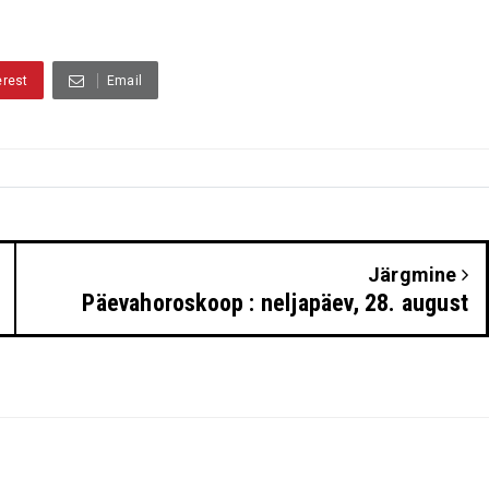
erest
Email
Järgmine
Päevahoroskoop : neljapäev, 28. august