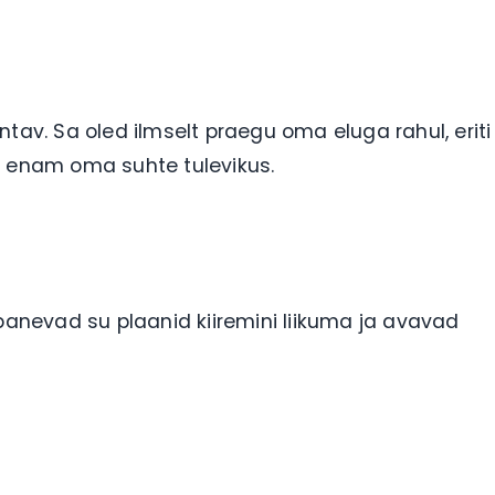
tav. Sa oled ilmselt praegu oma eluga rahul, eriti
tle enam oma suhte tulevikus.
 panevad su plaanid kiiremini liikuma ja avavad