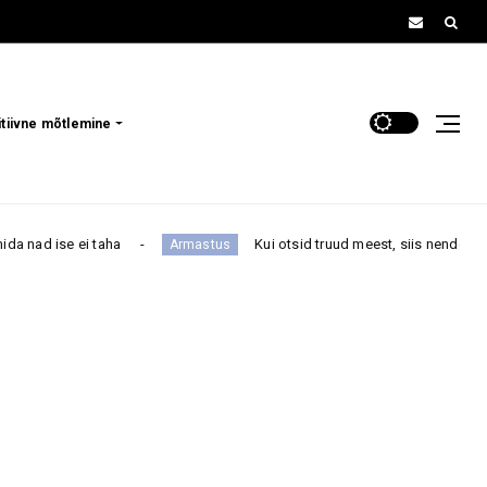
itiivne mõtlemine
ha
Kui otsid truud meest, siis nende 4 tähemärgi all sü
Armastus