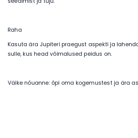
seedimist ja tuju.
Raha
Kasuta ära Jupiteri praegust aspekti ja lahend
sulle, kus head võimalused peidus on.
Väike nõuanne: õpi oma kogemustest ja ära a