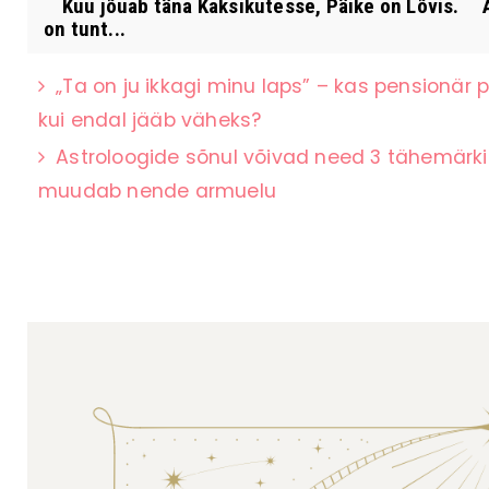
Kuu jõuab täna Kaksikutesse, Päike on Lõvis. A
on tunt...
„Ta on ju ikkagi minu laps” – kas pensionär
kui endal jääb väheks?
Astroloogide sõnul võivad need 3 tähemärki
muudab nende armuelu