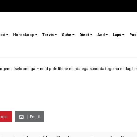
sed
Horoskoop
Tervis
Suhe
Dieet
Aed
Laps
Pos
 – neid pole lihtne murda ega sundida tegema midagi, mida nad ise ei ta
erest
Email