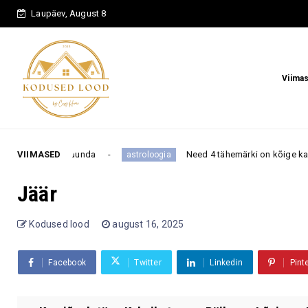
Laupäev, August 8
Viima
suunda
VIIMASED
Need 4 tähemärki on kõige kangema iseloomuga
astroloogia
Jäär
Kodused lood
august 16, 2025
Facebook
Twitter
Linkedin
Pint