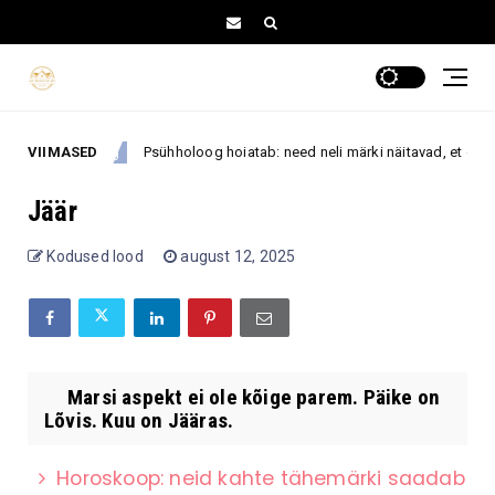
VIIMASED
Psühholoog hoiatab: need neli märki näitavad, et oled lii
eneseareng
Jäär
Kodused lood
august 12, 2025
Marsi aspekt ei ole kõige parem. Päike on
Lõvis. Kuu on Jääras.
Horoskoop: neid kahte tähemärki saadab