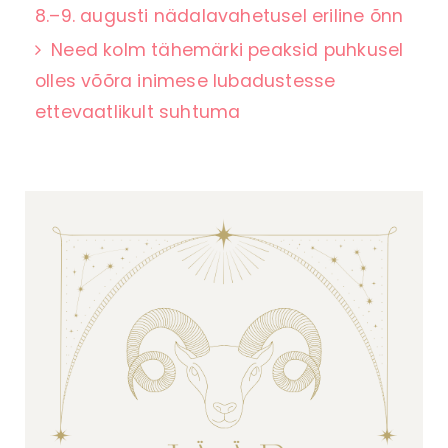
8.–9. augusti nädalavahetusel eriline õnn
Need kolm tähemärki peaksid puhkusel
olles võõra inimese lubadustesse
ettevaatlikult suhtuma