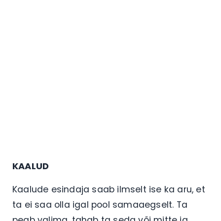
KAALUD
Kaalude esindaja saab ilmselt ise ka aru, et
ta ei saa olla igal pool samaaegselt. Ta
peab valima, tahab ta seda või mitte ja