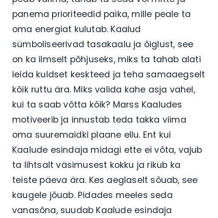
panema prioriteedid paika, mille peale ta
oma energiat kulutab. Kaalud
sümboliseerivad tasakaalu ja õiglust, see
on ka ilmselt põhjuseks, miks ta tahab alati
leida kuldset keskteed ja teha samaaegselt
kõik ruttu ära. Miks valida kahe asja vahel,
kui ta saab võtta kõik? Marss Kaaludes
motiveerib ja innustab teda takka viima
oma suuremaidki plaane ellu. Ent kui
Kaalude esindaja midagi ette ei võta, vajub
ta lihtsalt väsimusest kokku ja rikub ka
teiste päeva ära. Kes aeglaselt sõuab, see
kaugele jõuab. Pidades meeles seda
vanasõna, suudab Kaalude esindaja