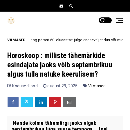
eering pärast 60. eluaastat: julge eneseväljendus või midagi, mida selles v
VIIMASED
Horoskoop : milliste tähemärkide
esindajate jaoks võib septembrikuu
algus tulla natuke keerulisem?
Kodused lood
august 29, 2025
Viimased
Nende kolme tähemärgi jaoks algab
septembrikuu liiga suure tempoga. Igal