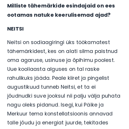
Milliste tähemärkide esindajaid on ees
ootamas natuke keerulisemad ajad?
NEITSI
Neitsi on sodiaagiringi üks töökamatest
tähemärkidest, kes on alati silma paistnud
oma agaruse, usinuse ja õpihimu poolest.
Uue kooliaasta alguses on tal raske
rahulikuks jääda. Peale kiiret ja pingelist
augustikuud tunneb Neitsi, et ta ei
jõudnudki suve jooksul nii palju välja puhata
nagu oleks pidanud. Isegi, kui Päike ja
Merkuur tema konstellatsioonis annavad
talle jõudu ja energiat juurde, tekitades