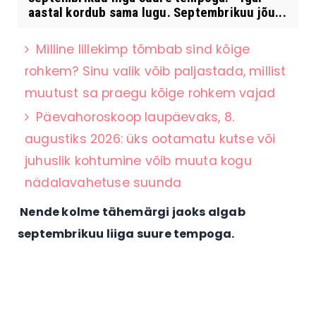
aastal kordub sama lugu. Septembrikuu jõu...
Milline lillekimp tõmbab sind kõige
rohkem? Sinu valik võib paljastada, millist
muutust sa praegu kõige rohkem vajad
Päevahoroskoop laupäevaks, 8.
augustiks 2026: üks ootamatu kutse või
juhuslik kohtumine võib muuta kogu
nädalavahetuse suunda
Nende kolme tähemärgi jaoks algab
septembrikuu liiga suure tempoga.