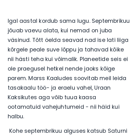
Igal aastal kordub sama lugu. Septembrikuu
jõuab vaevu alata, kui nemad on juba
väsinud. Tõtt öelda seavad nad ise lati liiga
kõrgele peale suve lõppu ja tahavad kõike
nii hästi teha kui võimalik. Planeetide seis ei
ole praegusel hetkel nende jaoks kõige
parem. Marss Kaaludes soovitab meil leida
tasakaalu töö- ja eraelu vahel, Uraan
Kaksikutes aga võib tuua kaasa
ootamatuid vahejuhtumeid - nii häid kui
halbu.
Kohe septembrikuu alguses katsub Saturni