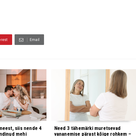
erest
Email
meest, siis nende 4
Need 3 tähemärki muretsevad
ündinud mehi
vananemise pärast kõige rohkem –