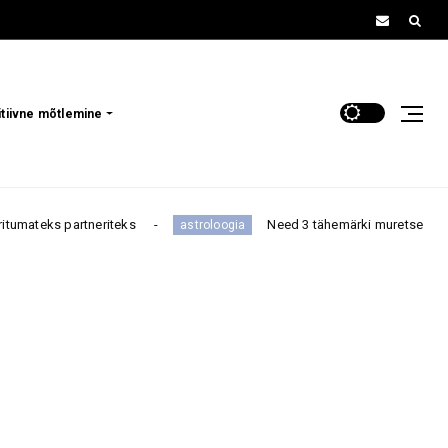
itiivne mõtlemine
Need 3 tähemärki muretsevad vananemise pärast kõige 
astroloogia