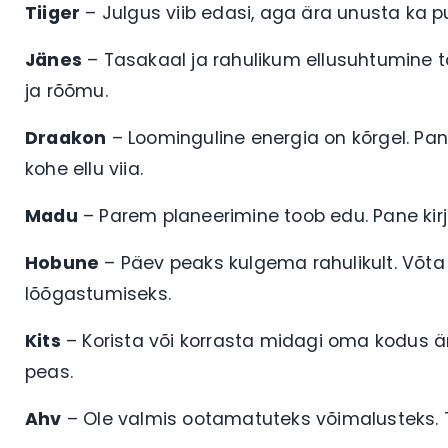
Tiiger
– Julgus viib edasi, aga ära unusta ka 
Jänes
– Tasakaal ja rahulikum ellusuhtumine t
ja rõõmu.
Draakon
– Loominguline energia on kõrgel. Pan
kohe ellu viia.
Madu
– Parem planeerimine toob edu. Pane ki
Hobune
– Päev peaks kulgema rahulikult. Võta 
lõõgastumiseks.
Kits
– Korista või korrasta midagi oma kodus är
peas.
Ahv
– Ole valmis ootamatuteks võimalusteks. Te