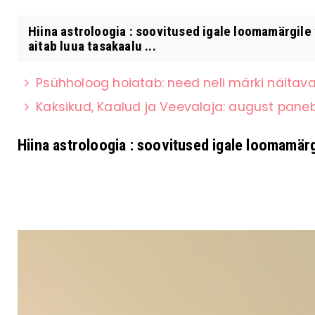
Hiina astroloogia : soovitused igale loomamärgil
aitab luua tasakaalu ...
Psühholoog hoiatab: need neli märki näitavad
Kaksikud, Kaalud ja Veevalaja: august paneb 
Hiina astroloogia : soovitused igale loomamär