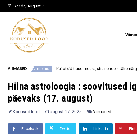
Reede, August 7
Viima
VIIMASED
Kui otsid truud meest, siis nende 4 tähemärgi all sündinud mehi peeta
us
Hiina astroloogia : soovitused 
päevaks (17. august)
Kodused lood
august 17, 2025
Viimased
Facebook
Twitter
Linkedin
Pint