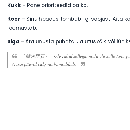
Kukk
– Pane prioriteedid paika.
Koer
– Sinu headus tõmbab ligi soojust. Aita k
rõõmustab.
Siga
– Ära unusta puhata. Jalutuskäik või lühi
「隨遇而安」 – Ole rahul sellega, mida elu sulle täna pa
(Lase päeval kulgeda loomulikult)