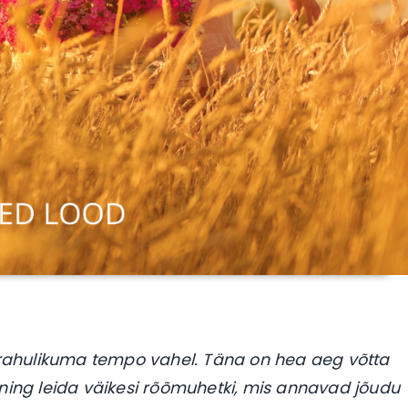
a rahulikuma tempo vahel. Täna on hea aeg võtta
 ning leida väikesi rõõmuhetki, mis annavad jõudu