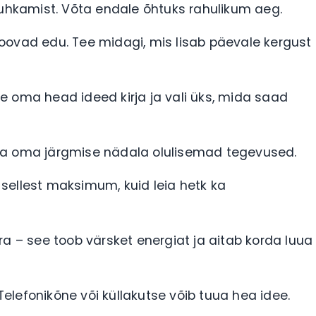
puhkamist. Võta endale õhtuks rahulikum aeg.
oovad edu. Tee midagi, mis lisab päevale kergust
e oma head ideed kirja ja vali üks, mida saad
rja oma järgmise nädala olulisemad tegevused.
sellest maksimum, kuid leia hetk ka
a – see toob värsket energiat ja aitab korda luua
lefonikõne või küllakutse võib tuua hea idee.