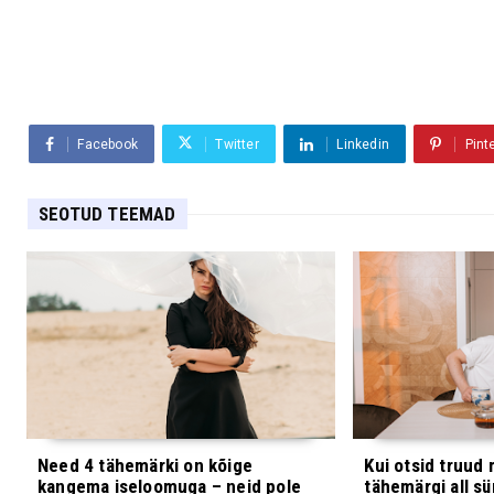
Facebook
Twitter
Linkedin
Pint
SEOTUD TEEMAD
Need 4 tähemärki on kõige
Kui otsid truud 
kangema iseloomuga – neid pole
tähemärgi all s