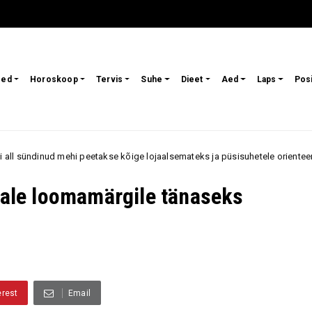
sed
Horoskoop
Tervis
Suhe
Dieet
Aed
Laps
Pos
kse kõige lojaalsemateks ja püsisuhetele orienteeritumateks partneriteks
igale loomamärgile tänaseks
erest
Email