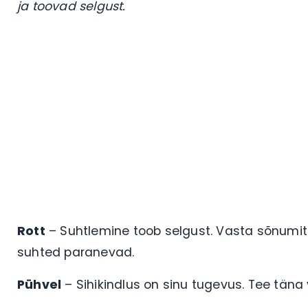
ja toovad selgust.
Rott
– Suhtlemine toob selgust. Vasta sõnumite
suhted paranevad.
Pühvel
– Sihikindlus on sinu tugevus. Tee tän