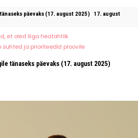
e tänaseks päevaks (17. august 2025) 17. august
, et oled liiga heatahtlik
suhted ja prioriteedid proovile
gile tänaseks päevaks (17. august 2025)