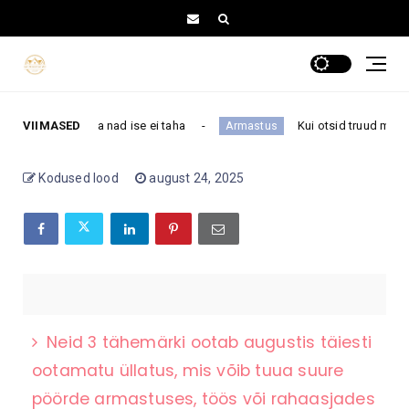
a midagi, mida nad ise ei taha
VIIMASED
Kui otsid truud meest,
Armastus
Kodused lood
august 24, 2025
Neid 3 tähemärki ootab augustis täiesti
ootamatu üllatus, mis võib tuua suure
pöörde armastuses, töös või rahaasjades