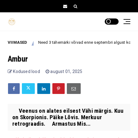
VIIMASED
Need 3 tähemärki võivad enne septembri algust kohtuda kell
Armastus
Ambur
Kodused lood
august 01, 2025
Veenus on alates eilsest Vähi märgis. Kuu
on Skorpionis. Päike Lõvis. Merkuur
retrograadis. Armastus Mis...