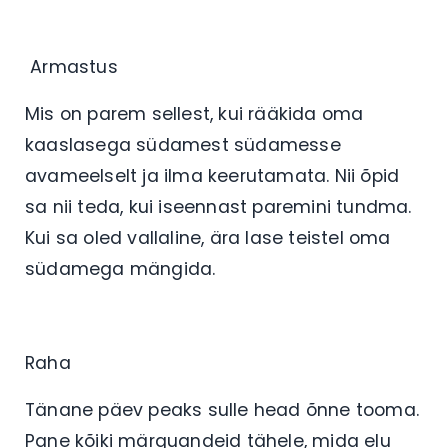
Armastus
Mis on parem sellest, kui rääkida oma
kaaslasega südamest südamesse
avameelselt ja ilma keerutamata. Nii õpid
sa nii teda, kui iseennast paremini tundma.
Kui sa oled vallaline, ära lase teistel oma
südamega mängida.
Raha
Tänane päev peaks sulle head õnne tooma.
Pane kõiki märguandeid tähele, mida elu