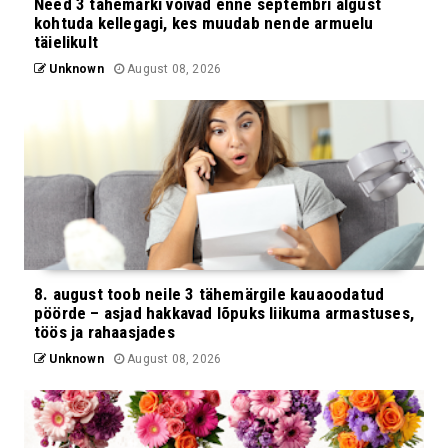
Need 3 tähemärki võivad enne septembri algust
kohtuda kellegagi, kes muudab nende armuelu
täielikult
Unknown
August 08, 2026
8. august toob neile 3 tähemärgile kauaoodatud
pöörde – asjad hakkavad lõpuks liikuma armastuses,
töös ja rahaasjades
Unknown
August 08, 2026