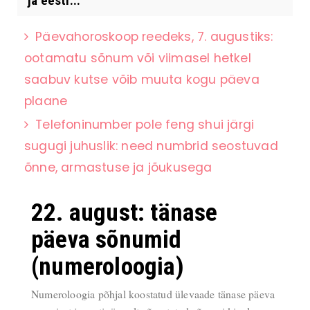
ja eesti...
Päevahoroskoop reedeks, 7. augustiks:
ootamatu sõnum või viimasel hetkel
saabuv kutse võib muuta kogu päeva
plaane
Telefoninumber pole feng shui järgi
sugugi juhuslik: need numbrid seostuvad
õnne, armastuse ja jõukusega
22. august: tänase
päeva sõnumid
(numeroloogia)
Numeroloogia põhjal koostatud ülevaade tänase päeva