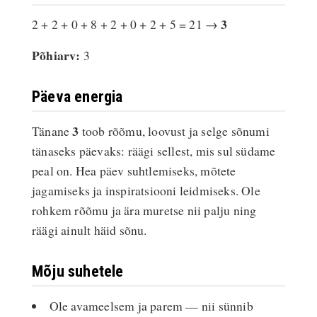
3
2 + 2 + 0 + 8 + 2 + 0 + 2 + 5 = 21 →
Põhiarv:
3
Päeva energia
3
Tänane
toob rõõmu, loovust ja selge sõnumi
tänaseks päevaks: räägi sellest, mis sul südame
peal on. Hea päev suhtlemiseks, mõtete
jagamiseks ja inspiratsiooni leidmiseks. Ole
rohkem rõõmu ja ära muretse nii palju ning
räägi ainult häid sõnu.
Mõju suhetele
Ole avameelsem ja parem — nii sünnib