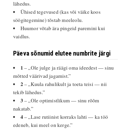
lähedus.
Ühised tegevused (kas või väike koos
söögitegemine) tõstab meeleolu.
Huumor võtab ära pingeid paremini kui
vaidlus.
Päeva sõnumid elutee numbrite järgi
1
– „Ole julge ja räägi oma ideedest — sinu
mõtted väärivad jagamist.”
2
– „Kuula rahulikult ja toeta teisi — nii
tekib lähedus.”
3
– „Ole optimistlikum — sinu rõõm
nakatab.”
4
– „Lase rutiinist korraks lahti — ka töö
edeneb, kui meel on kerge.”