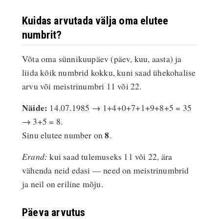
Kuidas arvutada välja oma elutee
numbrit?
Võta oma sünnikuupäev (päev, kuu, aasta) ja
liida kõik numbrid kokku, kuni saad ühekohalise
arvu või meistrinumbri 11 või 22.
Näide:
14.07.1985 → 1+4+0+7+1+9+8+5 = 35
→ 3+5 = 8.
8
Sinu elutee number on
.
Erand:
kui saad tulemuseks 11 või 22, ära
vähenda neid edasi — need on meistrinumbrid
ja neil on eriline mõju.
Päeva arvutus