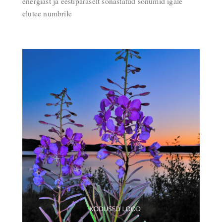
energiast ja eestipäraselt sõnastatud sõnumid igale
elutee numbrile