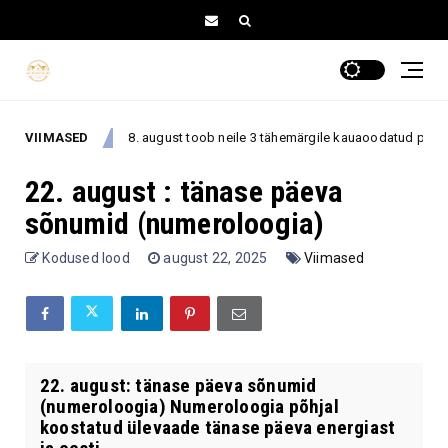
VIIMASED
8. august toob neile 3 tähemärgile kauaoodatud pöörde – asjad h
august
22. august : tänase päeva
sõnumid (numeroloogia)
Kodused lood
august 22, 2025
Viimased
22. august: tänase päeva sõnumid
(numeroloogia) Numeroloogia põhjal
koostatud ülevaade tänase päeva energiast