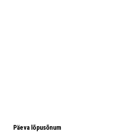
Päeva lõpusõnum