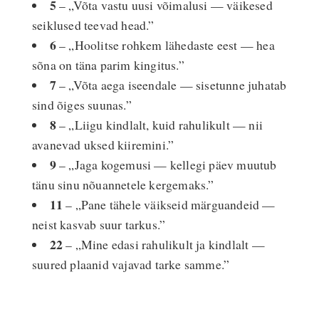
5
– „Võta vastu uusi võimalusi — väikesed
seiklused teevad head.”
6
– „Hoolitse rohkem lähedaste eest — hea
sõna on täna parim kingitus.”
7
– „Võta aega iseendale — sisetunne juhatab
sind õiges suunas.”
8
– „Liigu kindlalt, kuid rahulikult — nii
avanevad uksed kiiremini.”
9
– „Jaga kogemusi — kellegi päev muutub
tänu sinu nõuannetele kergemaks.”
11
– „Pane tähele väikseid märguandeid —
neist kasvab suur tarkus.”
22
– „Mine edasi rahulikult ja kindlalt —
suured plaanid vajavad tarke samme.”