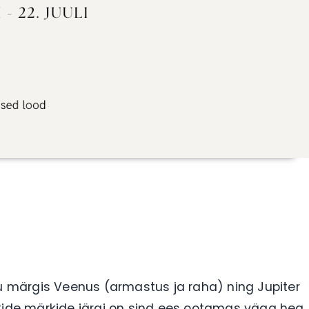
nu märgis Veenus (armastus ja raha) ning Jupiter
ikide märkide järgi on sind ees ootamas väga hea