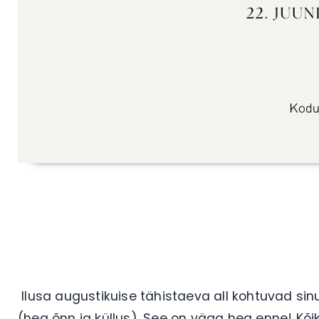
Ilusa augustikuise tähistaeva all kohtuvad si
(hea õnn ja küllus). See on väga hea enne! Kõ