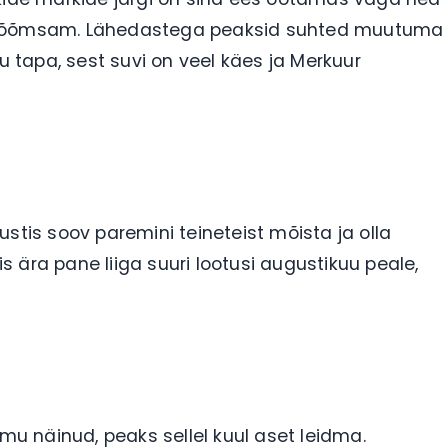
a rõõmsam. Lähedastega peaksid suhted muutuma
u tapa, sest suvi on veel käes ja Merkuur
ugustis soov paremini teineteist mõista ja olla
is ära pane liiga suuri lootusi augustikuu peale,
u näinud, peaks sellel kuul aset leidma.