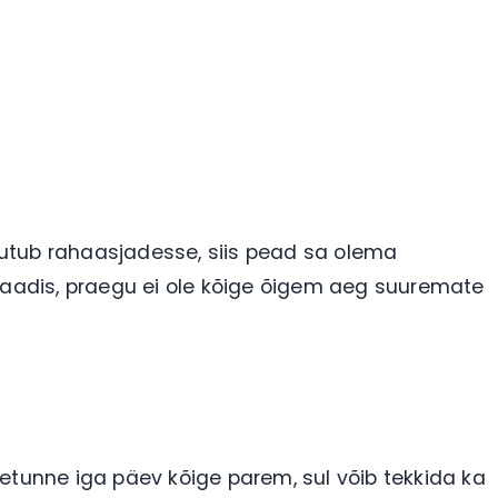
puutub rahaasjadesse, siis pead sa olema
graadis, praegu ei ole kõige õigem aeg suuremate
etunne iga päev kõige parem, sul võib tekkida ka