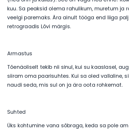
kuu. Sa peaksid olema rahulikum, muretum j
veelgi paremaks. Ära ainult tööga end liiga palj
retrograadis Lõvi märgis.
Armastus
Tõenäoliselt tekib nii sinul, kui su kaaslasel, a
siiram oma paarisuhtes. Kui sa oled vallaline, si
naudi seda, mis sul on ja ära oota rohkemat.
Suhted
Üks kohtumine vana sõbraga, keda sa pole amm