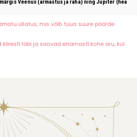
märgis Veenus (armastus ja raha) ning Jupiter (hea
amatu üllatus, mis võib tuua suure pöörde
iiresti läbi ja saavad enamasti kohe aru, kui