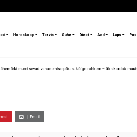
sed
Horoskoop
Tervis
Suhe
Dieet
Aed
Laps
Pos
evad vananemise pärast kõige rohkem – üks kardab muutusi välimuses, te
erest
Email