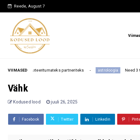
Reede, August 7
Viima
enteeritumateks partneriteks
VIIMASED
Need 3 tähemärki murets
astroloogia
Vähk
Kodused lood
juuli 26, 2025
Facebook
Twitter
Linkedin
Pint