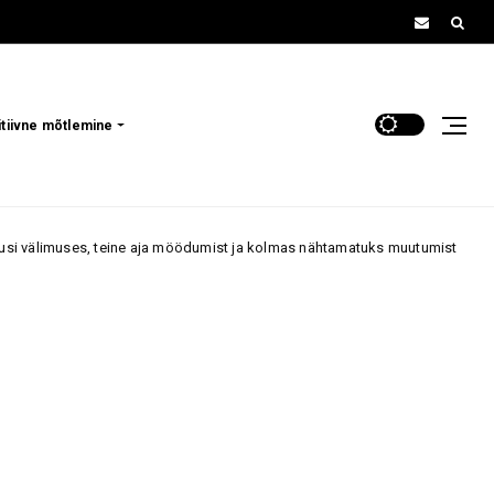
itiivne mõtlemine
ine aja möödumist ja kolmas nähtamatuks muutumist
„Ma olen
70+