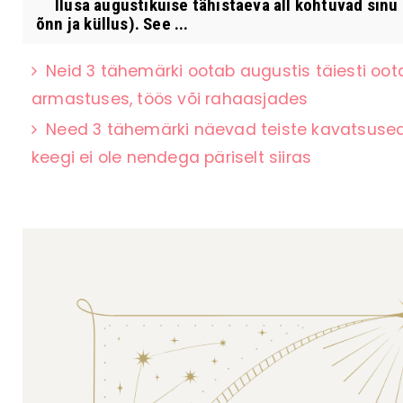
Ilusa augustikuise tähistaeva all kohtuvad sinu 
õnn ja küllus). See ...
Neid 3 tähemärki ootab augustis täiesti oot
armastuses, töös või rahaasjades
Need 3 tähemärki näevad teiste kavatsused k
keegi ei ole nendega päriselt siiras