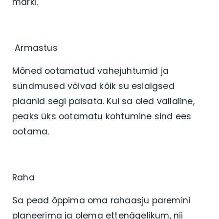
märki.
Armastus
Mõned ootamatud vahejuhtumid ja
sündmused võivad kõik su esialgsed
plaanid segi paisata. Kui sa oled vallaline,
peaks üks ootamatu kohtumine sind ees
ootama.
Raha
Sa pead õppima oma rahaasju paremini
planeerima ja olema ettenägelikum, nii