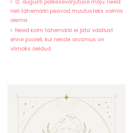
12. augusti päikesevarjutuse mõju: need
neli tähemärki peavad muutusteks valmis
olema
Need kolm tähemärki ei jäta vaidlust
enne pooleli, kui nende arvamus on
viimaks öeldud