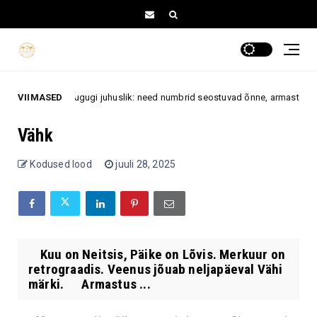
 shui järgi sugugi juhuslik: need numbrid seostuvad õnne, armastuse ja jõ
VIIMASED
Vähk
Kodused lood
juuli 28, 2025
Kuu on Neitsis, Päike on Lõvis. Merkuur on
retrograadis. Veenus jõuab neljapäeval Vähi
märki. Armastus ...