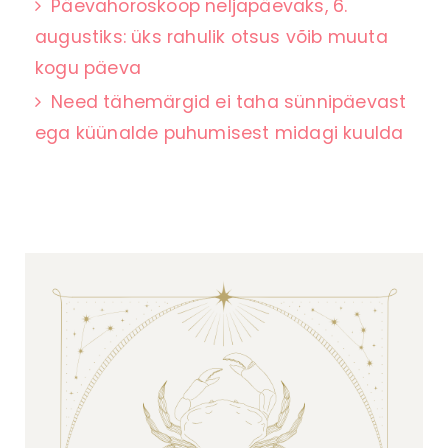
Päevahoroskoop neljapäevaks, 6.
augustiks: üks rahulik otsus võib muuta
kogu päeva
Need tähemärgid ei taha sünnipäevast
ega küünalde puhumisest midagi kuulda