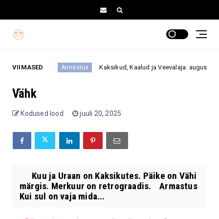
heatahtlik
VIIMASED
Kaksikud, Kaalud ja Veevalaja: august paneb s
Armastus
Vähk
Kodused lood
juuli 20, 2025
Kuu ja Uraan on Kaksikutes. Päike on Vähi
märgis. Merkuur on retrograadis. Armastus
Kui sul on vaja mida...