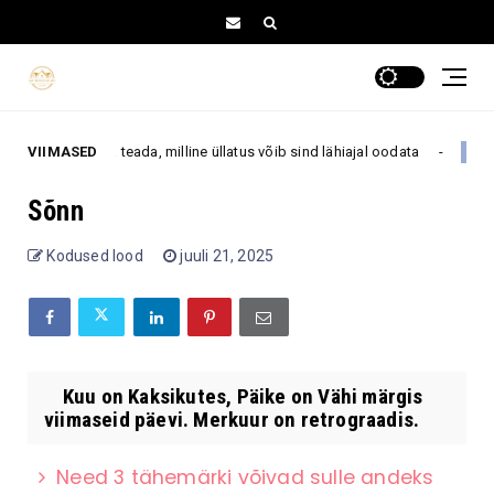
r 1–16 ja saa teada, milline üllatus võib sind lähiajal oodata
VIIMASED
7. augu
Sõnn
Kodused lood
juuli 21, 2025
Kuu on Kaksikutes, Päike on Vähi märgis
viimaseid päevi. Merkuur on retrograadis.
Need 3 tähemärki võivad sulle andeks