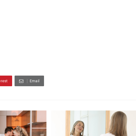
erest
Email