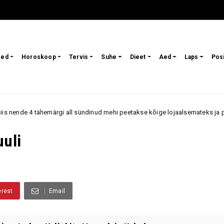
sed
Horoskoop
Tervis
Suhe
Dieet
Aed
Laps
Pos
 sündinud mehi peetakse kõige lojaalsemateks ja püsisuhetele orienteerituma
uuli
erest
Email