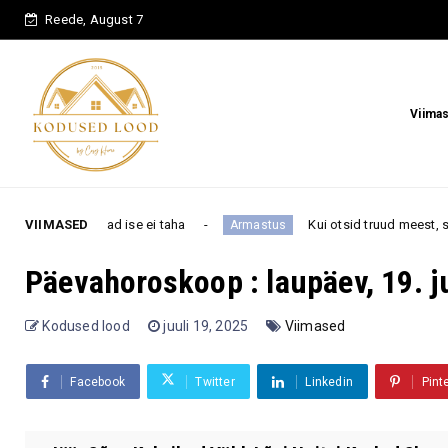
Reede, August 7
Viima
 taha
VIIMASED
Kui otsid truud meest, siis nende 4 tähemärgi all
Armastus
Päevahoroskoop : laupäev, 19. j
Kodused lood
juuli 19, 2025
Viimased
Facebook
Twitter
Linkedin
Pint