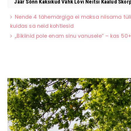
Jäär Sõnn Kaksikud Vähk Lõvi Neitsi Kaalud Skorp
Nende 4 tähemärgiga ei maksa niisama tüli 
kuidas sa neid kohtlesid
„Bikiinid pole enam sinu vanusele” – kas 50