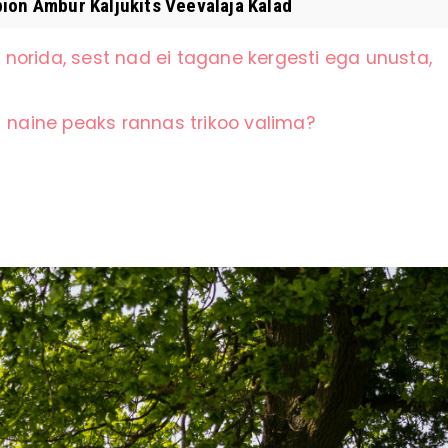
ion Ambur Kaljukits Veevalaja Kalad
norida, sest nad ei tagane kergesti ega unusta,
+ naine peaks rannas trikoo valima?