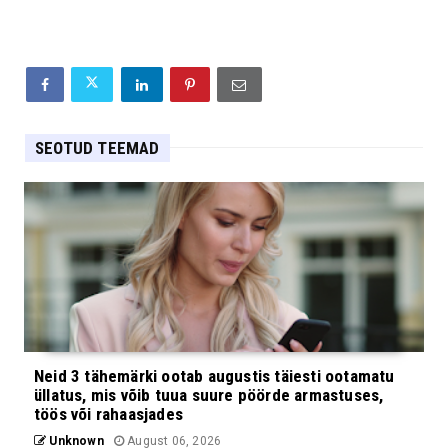
SEOTUD TEEMAD
Neid 3 tähemärki ootab augustis täiesti ootamatu
üllatus, mis võib tuua suure pöörde armastuses,
töös või rahaasjades
Unknown
August 06, 2026