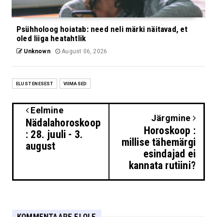
Psühholoog hoiatab: need neli märki näitavad, et
oled liiga heatahtlik
Unknown
August 06, 2026
ELUST ENESEST
VIIMASED
Eelmine
Järgmine
Nädalahoroskoop
Horoskoop :
: 28. juuli - 3.
millise tähemärgi
august
esindajad ei
kannata rutiini?
KOMMENTAARE EI OLE