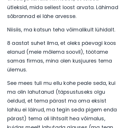
ütleksid, mida sellest loost arvata. Lähimad
sõbrannad ei lähe arvesse.
Niisiis, ma katsun teha võimalikult lühidalt.
8 aastat suhet ilma, et oleks päevagi koos
elanud (meie mõlema soovil), töötame
samas firmas, mina olen kusjuures tema
ülemus.
See mees tuli mu ellu kohe peale seda, kui
ma olin lahutanud (täpsustuseks olgu
öeldud, et tema pärast ma oma eksist
lahku ei läinud, ma tegin seda pigem enda
pärast) tema oli lihtsalt hea võimalus,
kuidas meelt lahutada alguses (ma tean