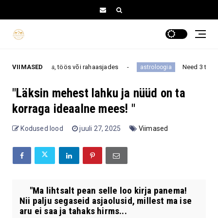
astuses, töös või rahaasjades
VIIMASED
Need 3 tähemärki näevad 
astroloogia
"Läksin mehest lahku ja nüüd on ta
korraga ideaalne mees! "
Kodused lood
juuli 27, 2025
Viimased
"Ma lihtsalt pean selle loo kirja panema!
Nii palju segaseid asjaolusid, millest ma ise
aru ei saa ja tahaks hirms...