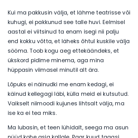
Kui ma pakkusin välja, et lähme teatrisse või
kuhugi, ei pakkunud see talle huvi. Eelmisel
aastal ei viitsinud ta enam isegi nii palju
end kokku võtta, et läheks õhtul kuskile välja
sööma. Toob kogu aeg ettekäändeks, et
ükskord pidime minema, aga mina
hüppasin viimasel minutil alt ära.
Lõpuks ei näinudki me enam kedagi, ei
käinud kellegagi läbi, külla meid ei kutsutud.
Vaikselt niimoodi kujunes lihtsalt välja, ma
ise ka ei tea miks.
Ma lubasin, et teen lühidalt, seega ma asun
nüüd kohe asja kallale. Paar kuud tagasi