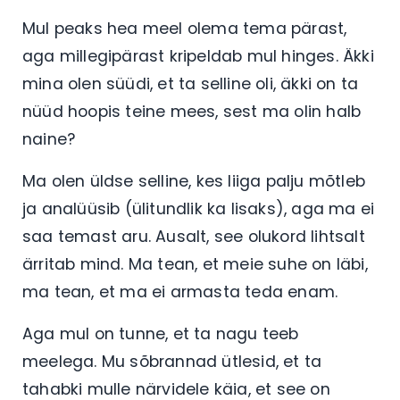
Mul peaks hea meel olema tema pärast,
aga millegipärast kripeldab mul hinges. Äkki
mina olen süüdi, et ta selline oli, äkki on ta
nüüd hoopis teine mees, sest ma olin halb
naine?
Ma olen üldse selline, kes liiga palju mõtleb
ja analüüsib (ülitundlik ka lisaks), aga ma ei
saa temast aru. Ausalt, see olukord lihtsalt
ärritab mind. Ma tean, et meie suhe on läbi,
ma tean, et ma ei armasta teda enam.
Aga mul on tunne, et ta nagu teeb
meelega. Mu sõbrannad ütlesid, et ta
tahabki mulle närvidele käia, et see on