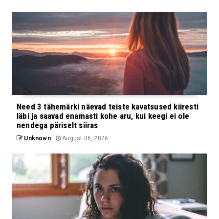
Need 3 tähemärki näevad teiste kavatsused kiiresti
läbi ja saavad enamasti kohe aru, kui keegi ei ole
nendega päriselt siiras
Unknown
August 06, 2026