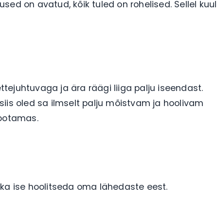
ed on avatud, kõik tuled on rohelised. Sellel kuul
ettejuhtuvaga ja ära räägi liiga palju iseendast.
, siis oled sa ilmselt palju mõistvam ja hoolivam
 ootamas.
 ka ise hoolitseda oma lähedaste eest.