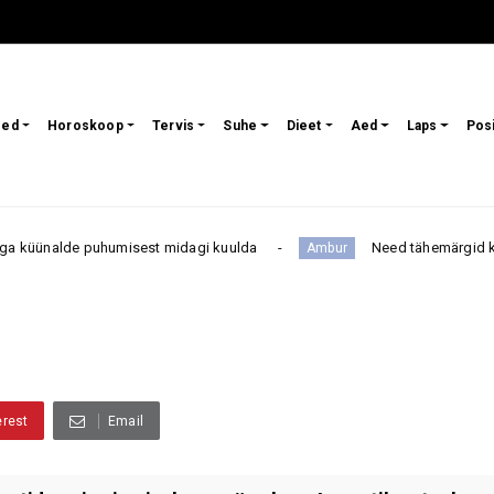
sed
Horoskoop
Tervis
Suhe
Dieet
Aed
Laps
Pos
 puhumisest midagi kuulda
Need tähemärgid käivad Jäärale
Ambur
erest
Email