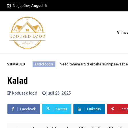
Neljapäev, August 6
Viima
a
VIIMASED
Need tähemärgid ei taha sünnipäevast ega küünalde
astroloogia
Kalad
Kodused lood
juuli 26, 2025
Facebook
Twitter
Linkedin
Pint