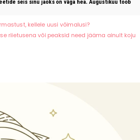
eetide seis sinu jaoks on väga hea. Augustikuu toob
rmastust, kellele uusi võimalusi?
e riietusena või peaksid need jääma ainult koju