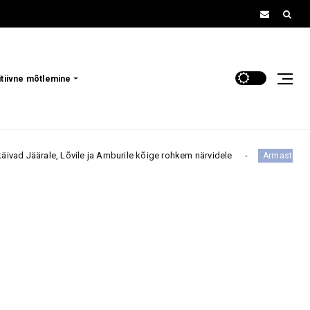
itiivne mõtlemine
, Lõvile ja Amburile kõige rohkem närvidele
6.–12. aug
Armastus