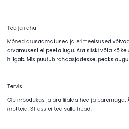
Töö ja raha
Mõned arusaamatused ja erimeelsused võivad te
arvamusest ei peeta lugu. Ära siiski võta kõike
hiilgab. Mis puutub rahaasjadesse, peaks augu
Tervis
Ole mõõdukas ja ära liialda hea ja paremaga. 
mõtteid. Stress ei tee sulle head.