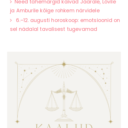
Need tähemärgid käivad Jäärale, Lõvile
ja Amburile kõige rohkem närvidele
6.–12. augusti horoskoop: emotsioonid on
sel nädalal tavalisest tugevamad