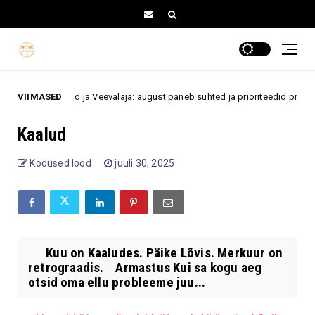
sikud, Kaalud ja Veevalaja: august paneb suhted ja prioriteedid proovile
VIIMASED
Kaalud
Kodused lood
juuli 30, 2025
Kuu on Kaaludes. Päike Lõvis. Merkuur on
retrograadis. Armastus Kui sa kogu aeg
otsid oma ellu probleeme juu...