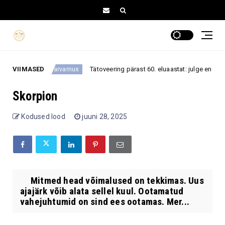
atüki
VIIMASED
Tätoveering pärast 60. eluaastat: julge enesevälje
arvamus
Skorpion
Kodused lood
juuni 28, 2025
Mitmed head võimalused on tekkimas. Uus
ajajärk võib alata sellel kuul. Ootamatud
vahejuhtumid on sind ees ootamas. Mer...