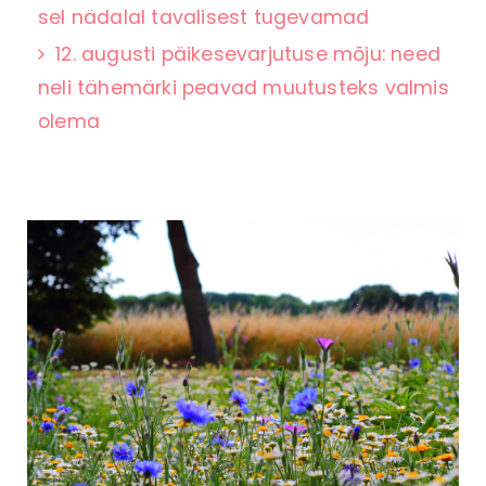
sel nädalal tavalisest tugevamad
12. augusti päikesevarjutuse mõju: need
neli tähemärki peavad muutusteks valmis
olema