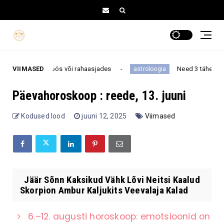
stuses, töös või rahaasjades
VIIMASED
Need 3 tähemärki näevad t
astroloogia
Päevahoroskoop : reede, 13. juuni
Kodused lood
juuni 12, 2025
Viimased
Jäär Sõnn Kaksikud Vähk Lõvi Neitsi Kaalud
Skorpion Ambur Kaljukits Veevalaja Kalad
6.–12. augusti horoskoop: emotsioonid on