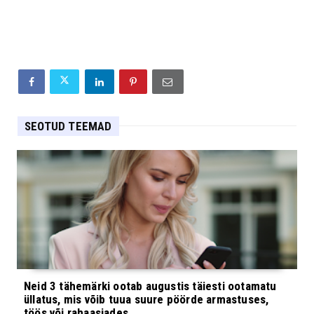
SEOTUD TEEMAD
Neid 3 tähemärki ootab augustis täiesti ootamatu
üllatus, mis võib tuua suure pöörde armastuses,
töös või rahaasjades