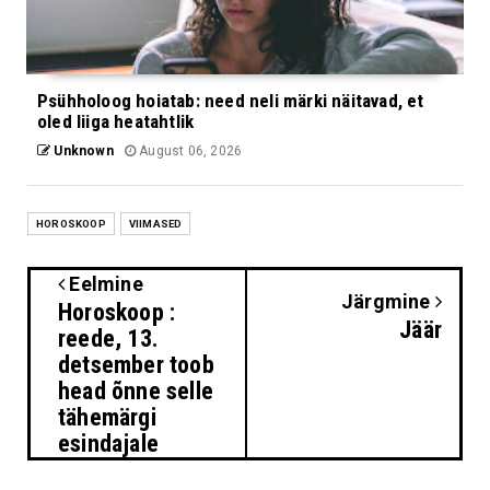
Psühholoog hoiatab: need neli märki näitavad, et
oled liiga heatahtlik
Unknown
August 06, 2026
HOROSKOOP
VIIMASED
Eelmine
Järgmine
Horoskoop :
Jäär
reede, 13.
detsember toob
head õnne selle
tähemärgi
esindajale