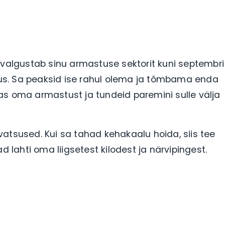
 valgustab sinu armastuse sektorit kuni septembri
ilus. Sa peaksid ise rahul olema ja tõmbama enda
idas oma armastust ja tundeid paremini sulle välja
atsused. Kui sa tahad kehakaalu hoida, siis tee
aad lahti oma liigsetest kilodest ja närvipingest.