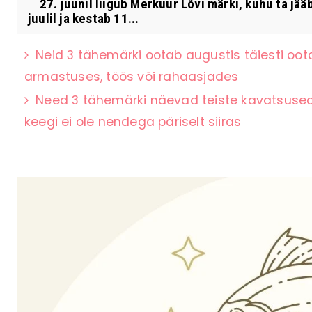
27. juunil liigub Merkuur Lõvi märki, kuhu ta jää
juulil ja kestab 11...
Neid 3 tähemärki ootab augustis täiesti oot
armastuses, töös või rahaasjades
Need 3 tähemärki näevad teiste kavatsused k
keegi ei ole nendega päriselt siiras