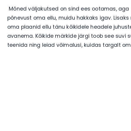
Mõned väljakutsed on sind ees ootamas, aga s
põnevust oma ellu, muidu hakkaks igav. Lisak
oma plaanid ellu tänu kõikidele headele juhuste
avanema. Kõikide märkide järgi toob see suvi s
teenida ning leiad võimalusi, kuidas targalt 