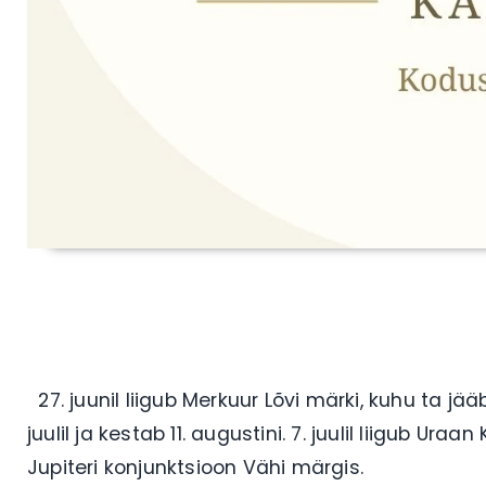
27. juunil liigub Merkuur Lõvi märki, kuhu ta jää
juulil ja kestab 11. augustini. 7. juulil liigub Ura
Jupiteri konjunktsioon Vähi märgis.