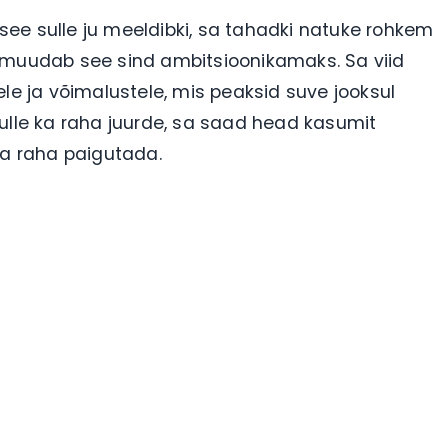
ee sulle ju meeldibki, sa tahadki natuke rohkem
s muudab see sind ambitsioonikamaks. Sa viid
le ja võimalustele, mis peaksid suve jooksul
ulle ka raha juurde, sa saad head kasumit
oma raha paigutada.