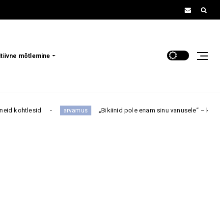
itiivne mõtlemine
d
„Bikiinid pole enam sinu vanusele” – kas 50+ naine pea
arvamus