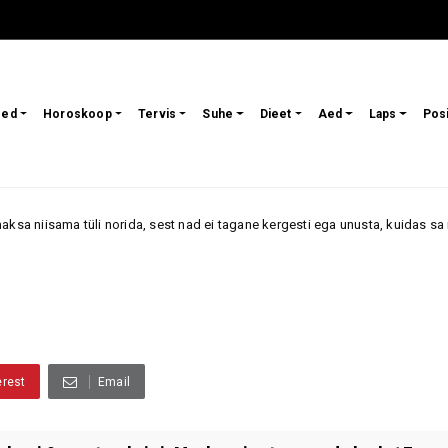
sed
Horoskoop
Tervis
Suhe
Dieet
Aed
Laps
Pos
li norida, sest nad ei tagane kergesti ega unusta, kuidas sa neid kohtlesi
erest
Email