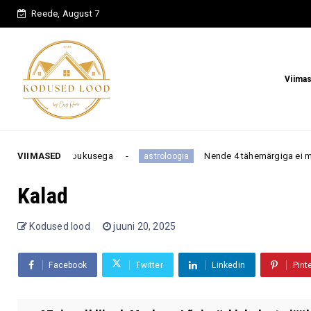
Reede, August 7
Viima
e ja jõukusega
VIIMASED
Nende 4 tähemärgiga ei maksa niisama tü
astroloogia
Kalad
Kodused lood
juuni 20, 2025
Facebook
Twitter
Linkedin
Pint