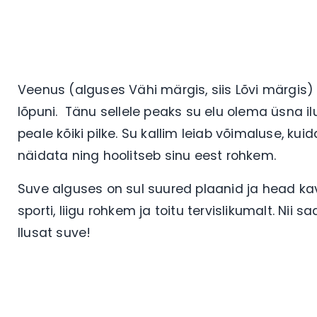
Veenus (alguses Vähi märgis, siis Lõvi märgis)
lõpuni. Tänu sellele peaks su elu olema üsna 
peale kõiki pilke. Su kallim leiab võimaluse, ku
näidata ning hoolitseb sinu eest rohkem.
Suve alguses on sul suured plaanid ja head kav
sporti, liigu rohkem ja toitu tervislikumalt. Nii s
Ilusat suve!