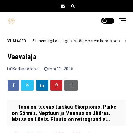
VIIMASED
Neil 5 tähemärgil on augustis kõige parem horoskoop – armastus
astus
Veevalaja
Kodused lood
mai 12, 2025
Täna on taevas täiskuu Skorpionis. Päike
on Sõnnis. Neptuun ja Veenus on Jääras.
Marss on Lõvis. Pluuto on retrograadis...