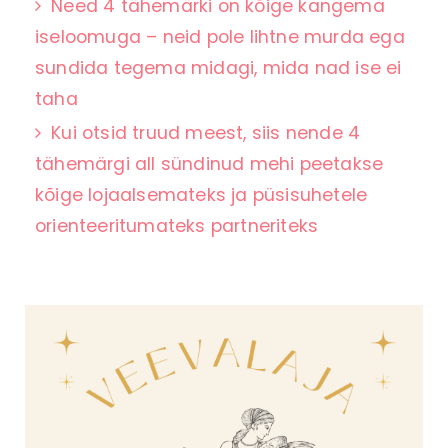
Need 4 tähemärki on kõige kangema
iseloomuga – neid pole lihtne murda ega
sundida tegema midagi, mida nad ise ei
taha
Kui otsid truud meest, siis nende 4
tähemärgi all sündinud mehi peetakse
kõige lojaalsemateks ja püsisuhetele
orienteeritumateks partneriteks