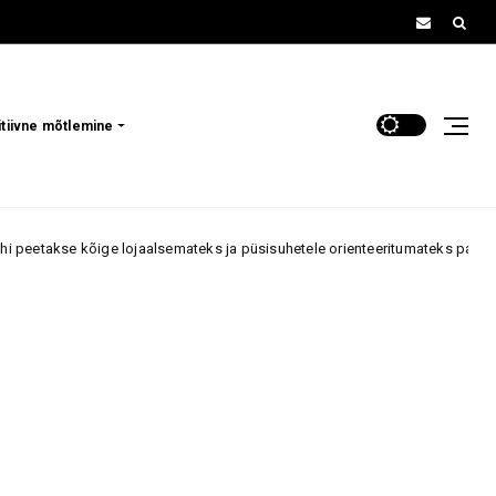
itiivne mõtlemine
kõige lojaalsemateks ja püsisuhetele orienteeritumateks partneriteks