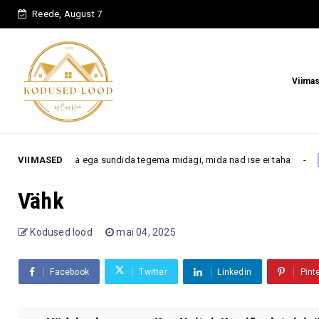
Reede, August 7
Viima
murda ega sundida tegema midagi, mida nad ise ei taha
VIIMASED
Armastus
Vähk
Kodused lood
mai 04, 2025
Facebook
Twitter
Linkedin
Pint