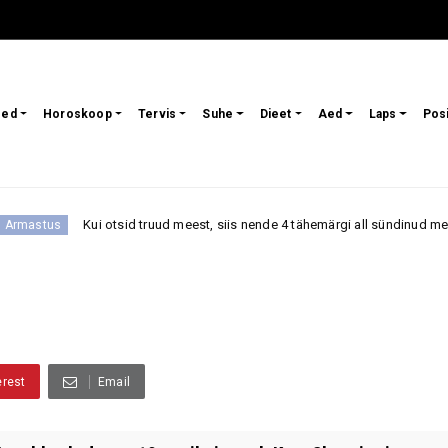
sed
Horoskoop
Tervis
Suhe
Dieet
Aed
Laps
Pos
Kui otsid truud meest, siis nende 4 tähemärgi all sündinud mehi peetakse 
erest
Email