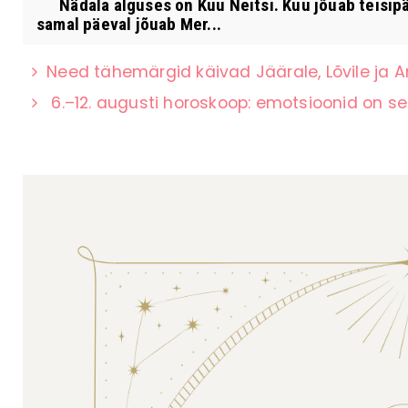
Nädala alguses on Kuu Neitsi. Kuu jõuab teisipä
samal päeval jõuab Mer...
Need tähemärgid käivad Jäärale, Lõvile ja A
6.–12. augusti horoskoop: emotsioonid on s