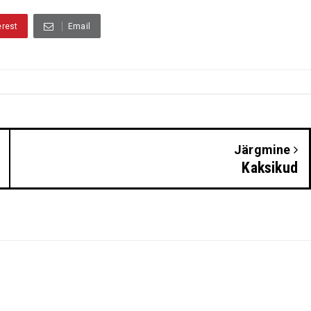
erest
Email
Järgmine
Kaksikud