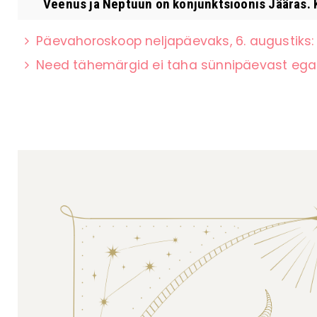
Veenus ja Neptuun on konjunktsioonis Jääras. K
Päevahoroskoop neljapäevaks, 6. augustiks:
Need tähemärgid ei taha sünnipäevast ega