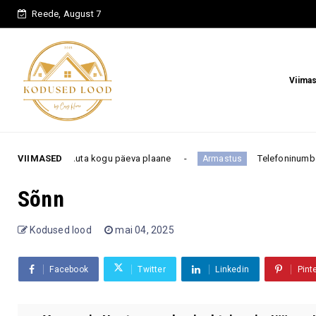
Reede, August 7
Viima
 võib muuta kogu päeva plaane
VIIMASED
Telefoninumber pole fen
Armastus
Sõnn
Kodused lood
mai 04, 2025
Facebook
Twitter
Linkedin
Pint