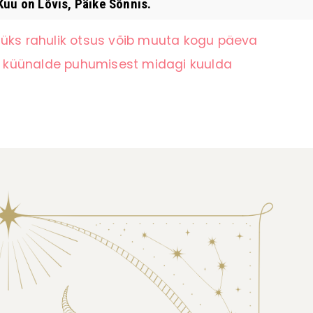
uu on Lõvis, Päike Sõnnis.
 üks rahulik otsus võib muuta kogu päeva
 küünalde puhumisest midagi kuulda