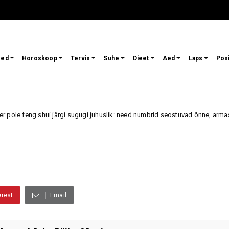
sed
Horoskoop
Tervis
Suhe
Dieet
Aed
Laps
Pos
g shui järgi sugugi juhuslik: need numbrid seostuvad õnne, armastuse ja j
erest
Email