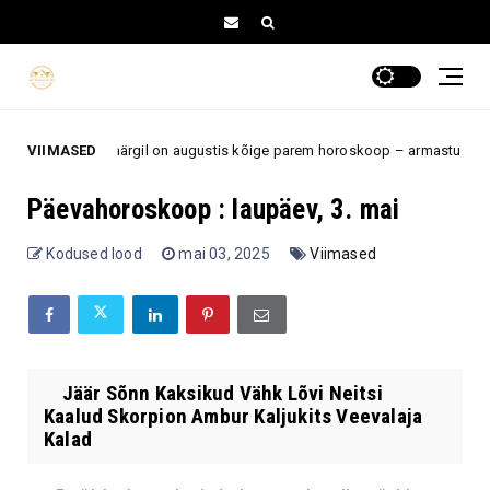
 5 tähemärgil on augustis kõige parem horoskoop – armastus, töö ja uued
VIIMASED
Päevahoroskoop : laupäev, 3. mai
Kodused lood
mai 03, 2025
Viimased
Jäär Sõnn Kaksikud Vähk Lõvi Neitsi
Kaalud Skorpion Ambur Kaljukits Veevalaja
Kalad