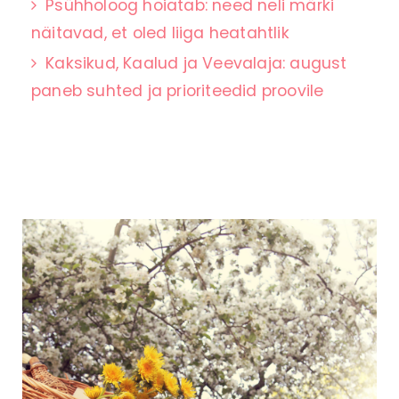
Psühholoog hoiatab: need neli märki
näitavad, et oled liiga heatahtlik
Kaksikud, Kaalud ja Veevalaja: august
paneb suhted ja prioriteedid proovile