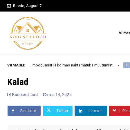
Reede, August 7
Viima
 aja möödumist ja kolmas nähtamatuks muutumist
VIIMASED
„Ma olen 50
70+
Kalad
Kodused lood
mai 14, 2025
Facebook
Twitter
Linkedin
Pint