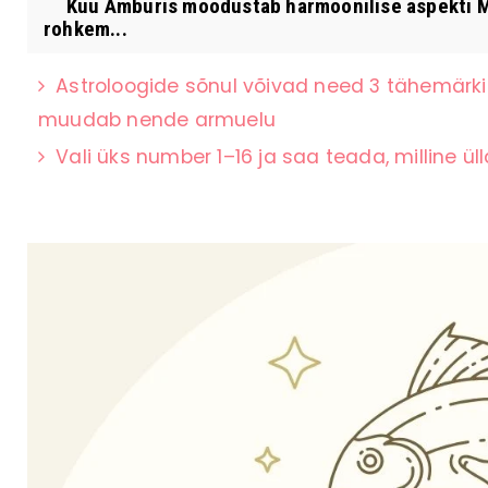
Kuu Amburis moodustab harmoonilise aspekti Ma
rohkem...
Astroloogide sõnul võivad need 3 tähemärki
muudab nende armuelu
Vali üks number 1–16 ja saa teada, milline ül