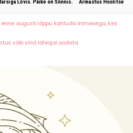
rsiga Lõvis. Päike on Sõnnis. Armastus Hoolitse
 enne augusti lõppu kohtuda inimesega, kes
latus võib sind lähiajal oodata