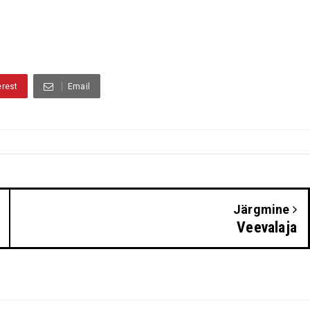
erest
Email
Järgmine
Veevalaja