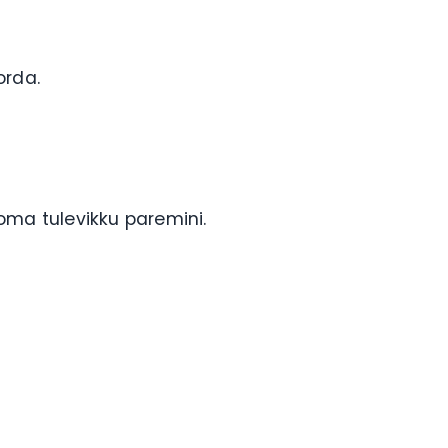
orda.
oma tulevikku paremini.