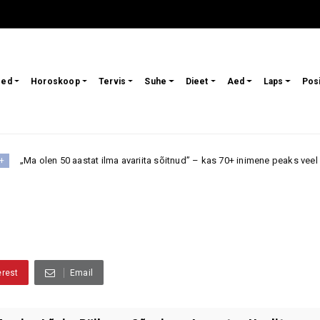
sed
Horoskoop
Tervis
Suhe
Dieet
Aed
Laps
Pos
 aastat ilma avariita sõitnud” – kas 70+ inimene peaks veel autot juhtima, 
erest
Email