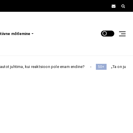
itiivne mõtlemine
kui reaktsioon pole enam endine?
„Ta on ju ikkagi minu laps” 
50+