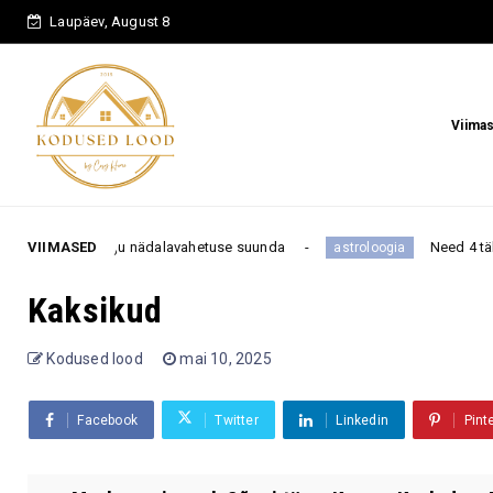
Laupäev, August 8
Viima
ta kogu nädalavahetuse suunda
VIIMASED
Need 4 tähemärki on k
astroloogia
Kaksikud
Kodused lood
mai 10, 2025
Facebook
Twitter
Linkedin
Pint