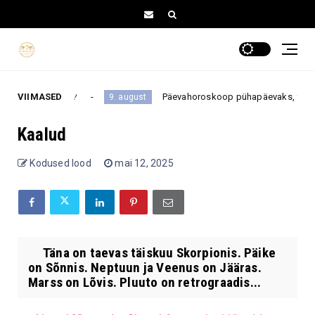
 enam ei tehta?
VIIMASED
Päevahoroskoop pühapäevaks, 9. augusti
9. august
Kaalud
Kodused lood
mai 12, 2025
Täna on taevas täiskuu Skorpionis. Päike
on Sõnnis. Neptuun ja Veenus on Jääras.
Marss on Lõvis. Pluuto on retrograadis...