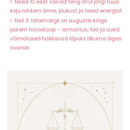
Need 10 eset võivad feng shui järgi tuua
koju rohkem õnne, jõukust ja head energiat
Neil 5 tähemärgil on augustis kõige
parem horoskoop – armastus, töö ja uued
võimalused hakkavad lõpuks liikuma õiges
suunas