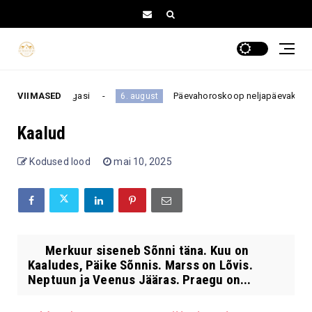
nam oma ellu tagasi
VIIMASED
Päevahoroskoop neljapäevaks, 6. au
6. august
Kaalud
Kodused lood
mai 10, 2025
Merkuur siseneb Sõnni täna. Kuu on
Kaaludes, Päike Sõnnis. Marss on Lõvis.
Neptuun ja Veenus Jääras. Praegu on...