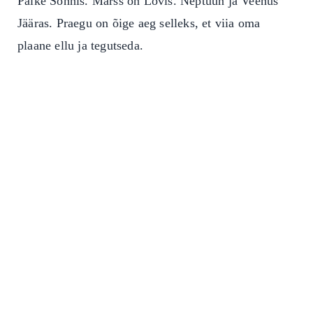
Päike Sõnnis. Marss on Lõvis. Neptuun ja Veenus
Jääras.
Praegu on õige aeg selleks, et viia oma
plaane ellu ja tegutseda.